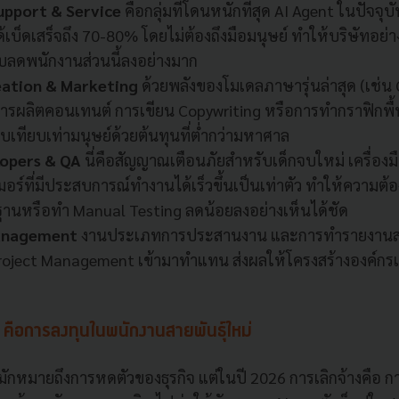
pport & Service
คือกลุ่มที่โดนหนักที่สุด AI Agent ในปัจจุ
้เบ็ดเสร็จถึง 70-80% โดยไม่ต้องถึงมือมนุษย์ ทำให้บริษัทอย่
ับลดพนักงานส่วนนี้ลงอย่างมาก
eation & Marketing
ด้วยพลังของโมเดลภาษารุ่นล่าสุด (เช่น
การผลิตคอนเทนต์ การเขียน Copywriting หรือการทำกราฟิกพื
อบเทียบเท่ามนุษย์ด้วยต้นทุนที่ต่ำกว่ามหาศาล
lopers & QA
นี่คือสัญญาณเตือนภัยสำหรับเด็กจบใหม่ เครื่องม
อร์ที่มีประสบการณ์ทำงานได้เร็วขึ้นเป็นเท่าตัว ทำให้ความต้
นฐานหรือทำ Manual Testing ลดน้อยลงอย่างเห็นได้ชัด
Management
งานประเภทการประสานงาน และการทำรายงานสถา
roject Management เข้ามาทำแทน ส่งผลให้โครงสร้างองค์กรเ
 คือการลงทุนในพนักงานสายพันธุ์ใหม่
มักหมายถึงการหดตัวของธุรกิจ แต่ในปี 2026 การเลิกจ้างคือ กา