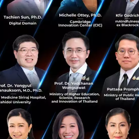
ญที่สุดคือ การประกาศเลิกจ้างพนักงานกว่า 4,000 ตำแหน่ง (หร
องบริษัท Block นำโดย Jack Dorsey
กลายเป็น Talk of the Town ไม่ใช่แค่จำนวนคน แต่คือความใจถึ
นบันทึกถึงพนักงานและสาธารณชนชัดเจนว่า
“นี่ไม่ใช่ปัญหาทาง
ถของเครื่องมือ AI ที่ทำงานได้กว้างขวางและลึกซึ้งขึ้น”
นี
ว่าบริษัทมักจะใช้คำสวยหรูอย่าง Strategic Realignment มาบังห
ต็มปากว่าเราใช้ AI แทนคุณแล้วนะ
yi และ RationalFX เผยตัวเลขที่น่าสนใจได้ด้วยเช่นกัน