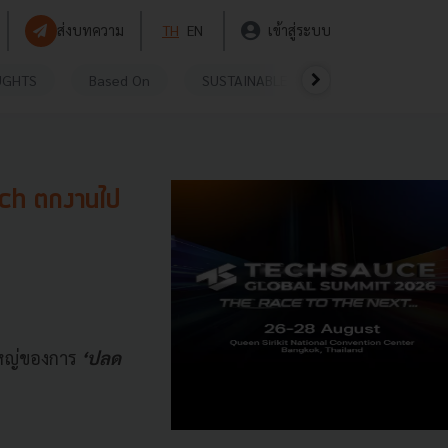
ส่งบทความ
TH
EN
เข้าสู่ระบบ
UGHTS
Based On
SUSTAINABLE
VIDEOS
P
ech ตกงานไป
ใหญ่ของการ
‘ปลด