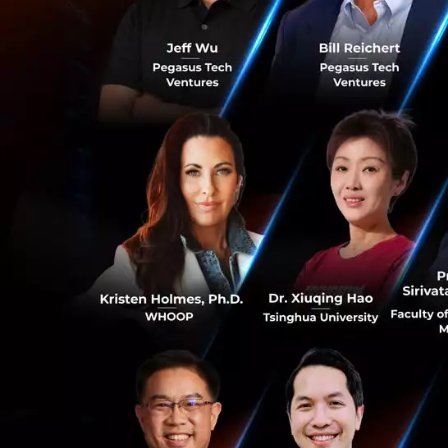
กรณีที่สะเทือนขวั
พนักงานทั้งหมด) ข
สิ่งที่ทำให้เคสนี้
Jack Dorsey เขีย
เพราะขีดความสามาร
ความเชื่อเดิมๆ ที่
0
ปีที่ CEO กล้าพูดเ
สถิติจาก layoffs.f