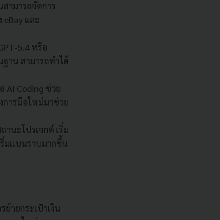
บันสามารถจัดการ
าง eBay และ
 GPT-5.4 หรือ
้นฐาน สามารถทำได้
ือ AI Coding ช่วย
องการมือใหม่มาช่วย
นะโปรเจกต์ เริ่ม
ริ่มแบนราบมากขึ้น
รย้ายกระเป๋าเงิน