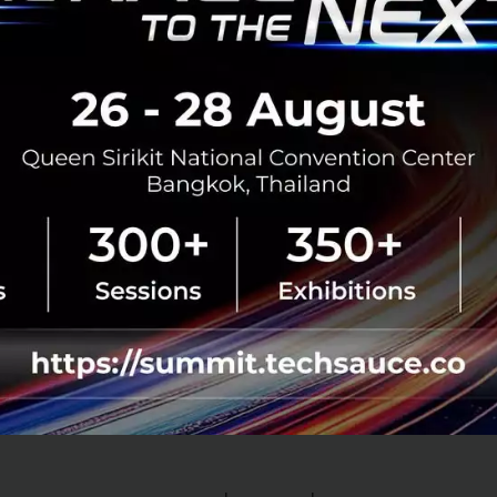
AI จะมาแทนที่เฉพาะงานรูทีนหรืองานที่ใช้แรงงาน แต่ข้อมูลในปี
อพวก Knowledge Work ก็กำลังเผชิญหน้ากับความท้าทายที่รุนแร