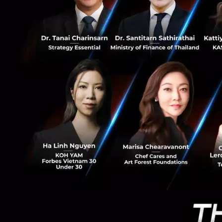
0
ไตรมาส 1 ปี 
AI คือตัวขับ
สาเหตุมาจาก A
หากแนวโน้มนี
หน้าสถิติปี 2
ใครคือกลุ่มเสี่ย