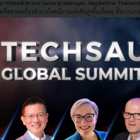
ิ์ นาสมยนต์ Brand General Manager, Maybelline Thailand
ุคที่ตลาดเครื่องสำอางไทยมีการแข่งขันสูงขึ้นเรื่อยๆ ทั้งจา
บริโภคไม่ได้มองหาแค่ผลิตภัณฑ์ที่คุณภาพดีอย่างเดียว แต่ต้อง
หรือความรู้สึกร่วมกับผู้บริโภคให้มากที่สุดแต่ก็ต้องไม่ละทิ้
ใหม่ที่จะเปิดตัวอย่าง
Super Stay Teddy Tint
ที่จะให้สัมผั
 Teddy Bear ตุ๊กตาหมีสัญชาติอเมริกาที่ให้ทั้งความน่ารักและคว
per Stay Teddy Tint
ที่มีความนุ่มนวลแต่ยังคงติดทนถึง 12 
สามารถมีได้หลายสีเหมือนกับลิปสติก Teddy Tint ที่มีเฉดสีให
ยฤทธิ์มองว่า นอกจากความเป็น Emotional Product แล้ว ยังต
 จึงเป็นที่มาของการจัด IRL Pop-up Store ที่ทาง Maybelline แ
ะสร้างประสบการณ์ใหม่อันน่าจดจำไม่รู้ลืม
 Tiktok Shop Teddy Land
ได้เนรมิตลาน Parc Paragon ให้เ
กรรมสุดพิเศษไม่ว่าจะเป็นโซนหมีหมุน โซนโฟโต้วิทหมี โซนบ้