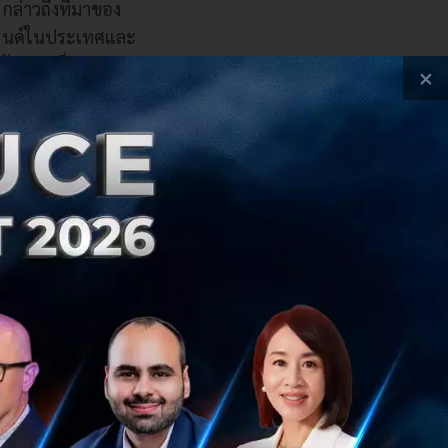
กล่าวถึงที่มาของ
กแบรนด์ในประเทศและ
ให้ความเป็น
×
งตัวตนของแบรนด์
สนุ่มนวล ความซอฟ
ามนุ่มนิ่มที่เชื่อม
ชั่วโมงตามสไตล์
้เลือกมากมาย
้องสร้างประสบการณ์
ละพาร์ทเนอร์ทั้งสอง
ป็นดินแดน Teddy
านหมีสิง โซนคาเฟ่