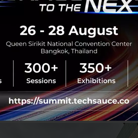
ัติศัยวงศ์, Head of FMCG, E-Commerce, TikTok Shop Tha
บน TikTok ก็เติบโตอย่างมากจากเหล่าครีเอเตอร์ หรือจะเป็นเท
่น Asoka Makeup จึงเห็นถึงโอกาสจากการร่วมมือในการจัด P
ร้างประสบการณ์บนโลกออนไลน์และออฟไลน์ไปพร้อมๆ กัน และได
op มาไว้ในงานด้วยเช่นกัน
belline จึงถือเป็นโอกาสจุดกระแสและสร้างประสบการณ์สุดพิเ
ามประสบความสำเร็จที่ผ่านมาไม่ว่าจะเป็น Live ในแคมเปญป
ละอื่นๆ ล้วนได้รับการตอบรับดีจากลูกค้าเสมอมา จึงเชื่อว่า
O ทำให้การช้อปปิ้งไม่มีสะดุดทั้งออนไลน์และออฟไลน์ไปพ
ไปเป็นวงกว้างได้