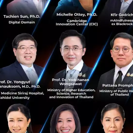
ิ โซนเกมวิทหมีและโซนหมีนุ่ม ที่จะสร้างประสบการณ์ IRL (In R