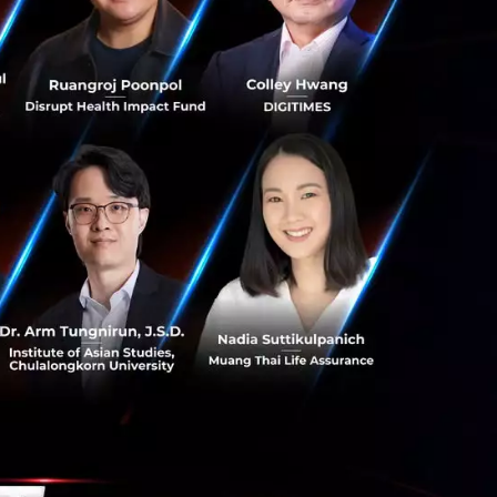
หม่และพิเศษที่สุด
ด้วยกลยุทธ์การ
ในสหรัฐอเมริกา จึง
ตลาดบิวตี้
นชอบผลิตภัณฑ์บิวตี้
ละ Superstay Vinyl
0,000 คลิป และมี
็กคลูซีฟบน Tiktok