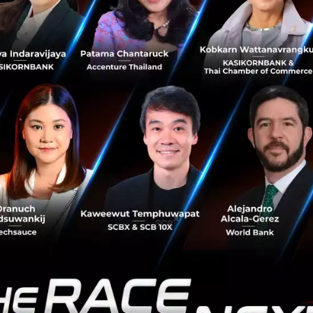
็งแกร่งจากสามพันธมิตรธุรกิจต่างอุตสาหกรรม
มมือครั้งนี้
คุณชัยฤทธิ์
กล่าวว่า การสร้างประสบการณ์ที่แปลกใ
ลกออนไลน์แล้วยังเชื่อว่าออฟไลน์ก็ยังคงสำคัญเช่นกัน และ
fe หรือการได้เห็นสินค้าจริงแบบจับต้องได้กำลังที่เป็นที่นิยม
้มาไว้ที่ประเทศไทยเป็นครั้งแรกของ Maybelline ในฐานะผู้นำ
lline ประสบความสำเร็จอย่างสูงใน Tiktok ที่มีคอมมูนิตี้ที่ชื่
ิตภัณฑ์ที่เปิดตัวไปก่อนหน้านี้อย่าง Superstay Matte Ink แ
็นไวรัลบน TikTok โดยมีครีเอเตอร์ร่วมสร้างคอนเทนต์ไปกว่า 1
นวิว จึงได้มีการเปิดตัว Super Stay Teddy Tint ที่แรกแบบเอ