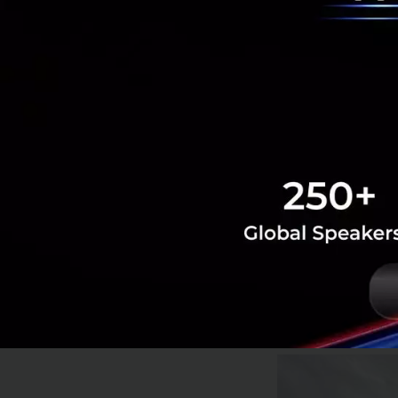
Shop
โดย
คุณกรนิกา นิว
ปัจจุบันตลาดบิวตี้
หน้าในแบบต่างๆ เช
ครั้งนี้ ด้วยการส
ไลฟ์ของ Tiktok Sh
การจับมือกับ May
Maybelline จากคว
Super Brand Day แ
ประสบการณ์แบบ O+
เทรนด์บิวตี้ให้ออก