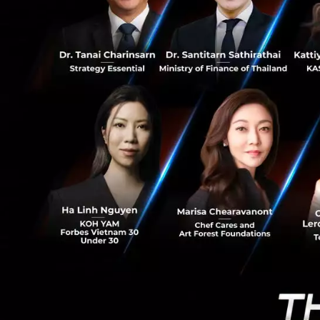
0
ความร่วมมือสุดแข
จุดเริ่มต้นของการร่ว
นอกจากผลตอบรับบนโ
ตลาดแบบ In Real Li
ได้ยกประสบการณ์นี
และเนื่องด้วย Maybe
เป็นอย่างมาก และผล
Ink ล้วนมีกระแสเป
ยอดชมรวมราวพันล้า