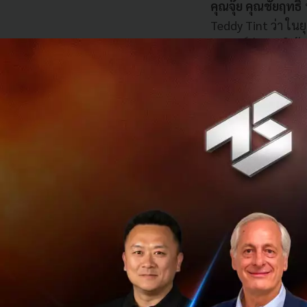
คุณจุ๊ย คุณชัยฤทธ
Teddy Tint ว่า ในย
แบรนด์ต่างชาติ ผู้
Emotional Product 
เนื่องด้วยผลิตภัณฑ์
ความแมท จึงได้เลือก
โยงกับความเป็น
Su
Maybelline รวมถึง
อย่างไรก็ตามคุณชั
ใหม่ๆ แก่ผู้บริโภค
พร้อมและมั่นใจที่จ
โดย
Maybelline l
Land พร้อมด้วยกิจ