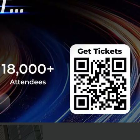
iland
กล่าวว่า
รนด์ไวรัลการแต่ง
op-Up Store ใน
้มีการยกสตูดิโอ
ศษ ด้วยศักยภาพของ
ระจำเดือนหรือ
จะสามารถมอบ
ร้อมๆ กันและขยาย