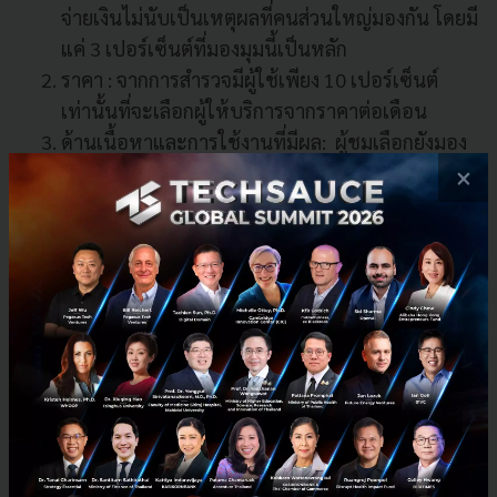
จ่ายเงินไม่นับเป็นเหตุผลที่คนส่วนใหญ่มองกัน โดยมี
แค่ 3 เปอร์เซ็นต์ที่มองมุมนี้เป็นหลัก
ราคา : จากการสำรวจมีผู้ใช้เพียง 10 เปอร์เซ็นต์
เท่านั้นที่จะเลือกผู้ให้บริการจากราคาต่อเดือน
ด้านเนื้อหาและการใช้งานที่มีผล: ผู้ชมเลือกยังมอง
การเก็บเนื้อหาแบบออฟไลน์ได้เป็นหลัก ตามมาด้วย
×
การเข้าถึงภาพยนตร์และสารคดีจากทางตะวันตก
เนื้อหาต้นตำรับของผู้ให้บริการแต่ละราย และ
ประสบการณ์ที่ดีในการใช้งาน
สุดท้ายแล้ว ใครจะครองตลาด Southeast Asia
เมื่อเจาะลงในประเทศที่มีประชากรจำนวนมากอย่าง
ฟิลิปปินส์และอินโดนีเซีย การสำรวจพบว่าผู้ใช้อินเท
อร์เน็ทฟิลิปปินส์ได้ลงทะเบียน Netflix สูงถึง 60