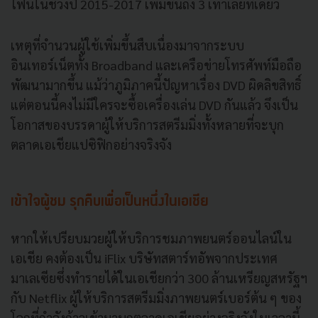
โฟนในช่วงปี 2015-2017 เพิ่มขึ้นถึง 3 เท่าเลยทีเดียว
เหตุที่จำนวนผู้ใช้เพิ่มขึ้นสืบเนื่องมาจากระบบ
อินเทอร์เน็ตทั้ง Broadband และเครือข่ายโทรศัพท์มือถือ
พัฒนามากขึ้น แม้ว่าภูมิภาคนี้ปัญหาเรื่อง DVD ผิดลิขสิทธิ์
แต่ตอนนี้คงไม่มีใครจะซื้อเครื่องเล่น DVD กันแล้ว จึงเป็น
โอกาสของบรรดาผู้ให้บริการสตรีมมิ่งทั้งหลายที่จะบุก
ตลาดเอเชียแปซิฟิกอย่างจริงจัง
เข้าใจผู้ชม รุกคืบเพื่อเป็นหนึ่งในเอเชีย
หากให้เปรียบมวยผู้ให้บริการชมภาพยนตร์ออนไลน์ใน
เอเชีย คงต้องเป็น iFlix บริษัทสตาร์ทอัพจากประเทศ
มาเลเซียซึ่งทำรายได้ในเอเชียกว่า 300 ล้านเหรียญสหรัฐฯ
กับ Netflix ผู้ให้บริการสตรีมมิ่งภาพยนตร์เบอร์ต้น ๆ ของ
โลกที่กำลังก้าวเข้ามาบุกตลาดเอเชียอย่างจริงจังในเวลานี้