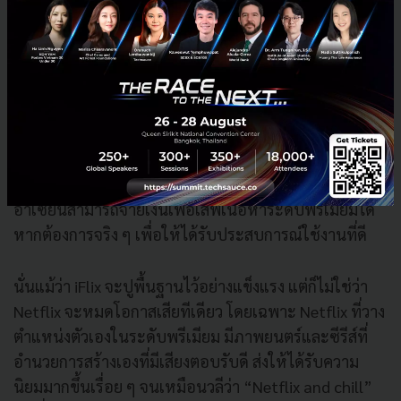
เปอร์เซ็นต์ ส่วนผู้ใช้ที่ลงทะเบียนกับ iFlix คิดเป็น 39
เปอร์เซ็นต์ ในอินโดนีเซีย มีผู้ใช้บริการ iFlix มากกว่า
Netflix แต่ความต้องการแท้จริงอาจยังประเมินไม่ได้
เนื่องจาก Netflix เพิ่งได้รับอนุญาตกลับมาให้บริการใน
อินโดนีเซียได้ไม่นาน หลังจากถูกสั่งแบนเนื้อหาไปนานนับ
ปี
จากข้อมูลที่สำรวจไป สรุปว่าผู้ใช้บริการในภูมิภาค
อาเซียนสามารถจ่ายเงินเพื่อเสพเนื้อหาระดับพรีเมียมได้
หากต้องการจริง ๆ เพื่อให้ได้รับประสบการณ์ใช้งานที่ดี
นั่นแม้ว่า iFlix จะปูพื้นฐานไว้อย่างแข็งแรง แต่ก็ไม่ใช่ว่า
Netflix จะหมดโอกาสเสียทีเดียว โดยเฉพาะ Netflix ที่วาง
ตำแหน่งตัวเองในระดับพรีเมียม มีภาพยนตร์และซีรีส์ที่
อำนวยการสร้างเองที่มีเสียงตอบรับดี ส่งให้ได้รับความ
นิยมมากขึ้นเรื่อย ๆ จนเหมือนวลีว่า “Netflix and chill”