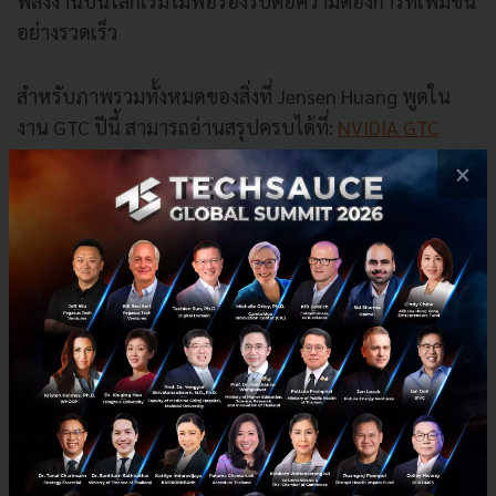
พลังงานบนโลกเริ่มไม่พอรองรับต่อความต้องการที่เพิ่มขึ้น
อย่างรวดเร็ว
สำหรับภาพรวมทั้งหมดของสิ่งที่ Jensen Huang พูดใน
งาน GTC ปีนี้ สามารถอ่านสรุปครบได้ที่:
NVIDIA GTC
2026
×
อ้างอิง:
cnbc
Tech & Biz
ai
ชิป
nvdia
data-center
jensen-huang
Orbital Data Center
No comment