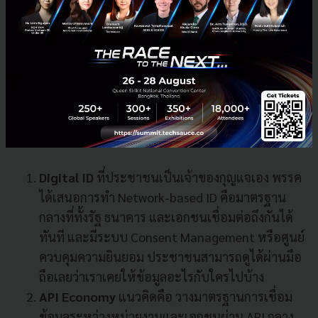
Digital Infrastructure = สร้าง Ecosystem ที่ไม่ผูกขาด
หัวใจสำคัญของโครงสร้างพื้นฐานดิจิทัลที่นำเสนอโดยคุณ
ปัญจพงศ์ เสริมสวัสดิ์ศรี และ โดม เจริญยศ คือการเลิกมอง
ว่ารัฐเป็นเจ้าของระบบ แต่เปลี่ยนให้รัฐเป็นผู้สร้าง
มาตรฐานกลาง ที่ทุกภาคส่วนสามารถนำไปต่อยอดได้โดย
ไม่เกิดคอขวด โดยมี 5 องค์ประกอบสำคัญ ดังนี้
Digital ID
ที่ประชาชนเป็นเจ้าของกุญแจเอง พรรค
ได้เสนอการทำ Network-based ID คือมาตรฐาน
กลางที่ทั้งรัฐ ธนาคาร และเอกชนเชื่อมต่อถึงกันได้
ทันที และมีระบบ Consent Management หรือศูนย์
ควบคุมความยินยอม ประชาชนสามารถดูได้ผ่านมือ
ถือเลยว่าเราเคยให้ข้อมูลอะไรกับใครไปบ้าง
API Economy
แนวคิดคือ วางมาตรฐานการเชื่อม
ข้อมูลระหว่างหน่วยงานและเอกชนผ่าน API กลาง