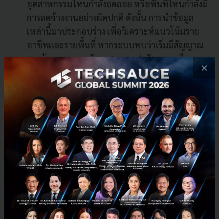
อุตสาหกรรมไหนกำลังถดถอย หรือพื้นที่ไหนกำลังมี
การลดจ้างงานอย่างผิดปกติ ดังนั้น การนำข้อมูล
เหล่านี้มาประกอบร่าง เพื่อวิเคราะห์แนวโน้มราย
อาชีพและรายพื้นที่ หากระบบพบว่าเริ่มมีสัญญาณ
การจ้างงานลดลง รัฐจะสามารถส่งสัญญาณเตือนและ
×
เริ่มมาตรการช่วยเหลือได้ทันทีตั้งแต่ก่อนที่พวกเขา
จะถูกเลิกจ้าง
รีสกิลประเทศ
เปลี่ยนจากโครงการอบรมแบบ Top-
down ที่รัฐจัดหลักสูตรที่บางครั้งไม่ตรงความต้องการ
ตลาด มาเป็นระบบคูปอง ให้ประชาชนไปเลือกเรียน
ทักษะที่ตลาดต้องการจริง ๆ จากผู้เชี่ยวชาญหรือ
เอกชนตัวจริง ซึ่งรัฐไม่จำเป็นต้องเป็นคนสอนเอง แต่
ทำหน้าที่เป็น Platform Provider คือผู้ออกแบบ
ระบบ วางมาตรฐานการวัดผล และสนับสนุนงบ
ประมาณ