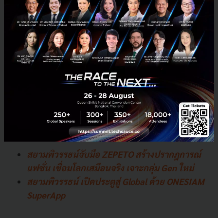
กิจกรรมที่คัดสรรมาได้เติมเต็มไลฟ์สไตล์ สร้างปฏิสัมพันธ์
เสริมความสนุก ทำให้ลูกค้าได้โลดแล่นไปกับประสบการณ์
ที่แตกต่าง ในรูปแบบใหม่และครองความใจลูกค้าทั้งชาว
ไทยและต่างชาติ พร้อมกันนี้ยังขยายฐานและเข้าถึงลูกค้า
กลุ่ม Generation Z โดยเฉพาะกลุ่มที่ชื่นชอบ
Gamification โดยสร้างรายได้จากระบบนิเวศในรูปแบบ
ใหม่ๆ ที่ยกระดับการแข่งขันกับแพลตฟอร์มต่างๆ ให้สยาม
พิวรรธน์ก้าวไปได้ไกลกว่าโมเดลธุรกิจหลักเช่นกัน
บทความที่เกี่ยวข้อง
สยามพิวรรธน์จับมือ ZEPETO สร้างปรากฎการณ์
แฟชั่น เชื่อมโลกเสมือนจริง เจาะกลุ่ม Gen ใหม่
สยามพิวรรธน์ เปิดประตูสู่ Global ด้วย ONESIAM
SuperApp