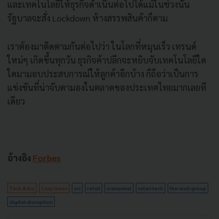
และเทคโนโลยีให้ธุรกิจดำเนินต่อไปได้แม้ในช่วงนั้น
รัฐบาลจะสั่ง Lockdown ห้างสรรพสินค้าก็ตาม
เราต้องมาติดตามกันต่อไปว่า ในโลกที่หมุนเร็ว เทรนด์
ใหม่ๆ เกิดขึ้นทุกวัน ธุรกิจค้าปลีกจะหยิบจับเทคโนโลยีใด
ใดมามอบประสบการณ์ให้ลูกค้าอีกบ้าง ก็ถือว่าเป็นการ
แข่งขันที่น่าจับตามองในตลาดของประเทศไทยมากเลยที
เดียว
อ้างอิง
Forbes
Tech & Biz
Corp Innov
crc
retail
siampiwat
retail-tech
the-mall-group
digital-disruption