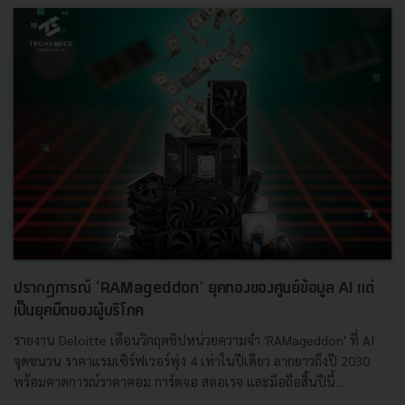
ปรากฏการณ์ ‘RAMageddon’ ยุคทองของศูนย์ข้อมูล AI แต่
เป็นยุคมืดของผู้บริโภค
รายงาน Deloitte เตือนวิกฤตชิปหน่วยความจำ 'RAMageddon' ที่ AI
จุดชนวน ราคาแรมเซิร์ฟเวอร์พุ่ง 4 เท่าในปีเดียว ลากยาวถึงปี 2030
พร้อมคาดการณ์ราคาคอม การ์ดจอ สตอเรจ และมือถือสิ้นปีนี้...