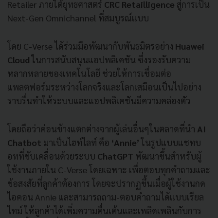
Retailer ภายใต้ยุทธศาสตร์
CRC Retailligence
สู่การเป็น
Next-Gen Omnichannel ที่สมบูรณ์แบบ
โดย C-Verse ได้ร่วมมือพัฒนากับพันธมิตรอย่าง
Huawei
Cloud
ในการสนับสนุนแอปพลิเคชัน ซึ่งรองรับความ
หลากหลายของเทคโนโลยี ช่วยให้การเชื่อมต่อ
แพลตฟอร์มระหว่างโลกจริงและโลกเสมือนเป็นไปอย่าง
ราบรื่นทำให้ระบบและแอปพลิเคชันมีความคล่องตัว
โดยถือว่าค่อนข้างแตกต่างจากผู้เล่นอื่นๆในตลาดที่นำ
AI
Chatbot
มาเป็นไฮท์ไลท์ คือ
‘Annie’
ในรูปแบบแชทบ
อทที่ขับเคลื่อนด้วยระบบ
ChatGPT
พัฒนาขึ้นสำหรับผู้
ใช้งานภายใน C-Verse โดยเฉพาะ เพื่อตอบทุกคำถามและ
ข้อสงสัยที่ลูกค้าต้องการ โดยจะปรากฏขึ้นเมื่อผู้ใช้งานกด
ไอคอน Annie และสามารถถาม-ตอบคำถามได้แบบเรียล
ไทม์ ให้ลูกค้าได้เพิ่มความตื่นเต้นและเพลิดเพลินกับการ