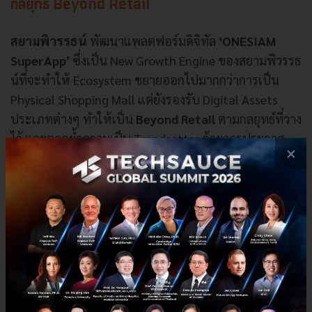
กลยุทธ์ Beyond Retail
สยามพิวรรธน์
พัฒนาแพลตฟอร์มดิจิทัล
‘ONESIAM
SuperApp’
ซึ่งเป็น New Growth Engine ของสยามพิวรรธ
น์ที่จะทำให้ Ecosystem ขยายออกไปมากกว่าการเป็น
Physical Shopping Mall แต่ยังรองรับ Digital Assets
ประเภทต่างๆ ทำให้เป็น
Beyond Retail
ตามกลยุทธ์ที่วาง
ไว้ และตอกย้ำความเป็น Trendsetter ด้วยการประกาศ
×
ความร่วมมือกับ
ZEPETO
ส่งมอบจักรวาลแห่ง
ประสบการณ์ที่ไม่สิ้นสุดด้วยเทคโนโลยี
Metaverse
บุกเบิกอุตสาหกรรมแฟชั่นไทยก้าวหน้า ไปสู่โลกเสมือน
จริง ด้วยปรากฎการณ์ไลฟ์สไตล์สุดล้ำรูปแบบใหม่ในงาน
Siam Paragon Bangkok International Fashion
Week 2022 (BIFW 2022)
เมื่อปีที่แล้ว
สร้างการมีส่วนร่วมกับลูกค้าทั่วโลกทุกที่ทุกเวลา ซึ่ง