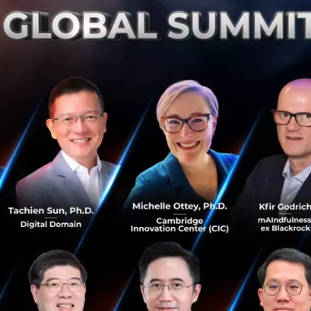
PR News
cp
Mowi
ค้าปลีก
cp-axtra
เจาะลึกวิธีสเกล Omnichannel จากแผนระดับโลก สู่
การชนะใจลูกค้าท้องถิ่น โดย Electrolux และ
Konvy
ถอดบทเรียน Electrolux และ Konvy สู่การทำ Omnichannel
ที่แท้จริง เลิกแยกทีม Online-Offline พร้อมมุ่งสู่ Instant
Commerce และการใช้ Data ทำนายอนาคต เพื่อความอยู่รอด
ในยุครีเทลใหม่...
มกราคม 24, 2026
| By
Techsauce Team
8
Tech & Biz
O2O
Konvy
Electrolux
Retail Tech
เจาะลึกสมรภูมิค้าปลีกยุคใหม่ ‘Instant Commerce’
เมื่อร้านสะดวกซื้อปากซอยย้ายมาอยู่ในมือถือ แล้วผู้
ประกอบการต้องปรับตัวยังไง?
เจาะลึก Instant Commerce สมรภูมิค้าปลีกปี 2026 จากวง