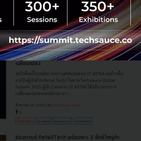
Logistics...
พฤศจิกายน 27, 2025
| By
Techsauce Team
0
News
CP AXTRA
retail-tech
CJ Logistics
เบื้องหลังการทรานส์ฟอร์ม CP AXTRA สู่ผู้นำ
Retail Tech สรุปจาก 2 ผู้นำ กับบทเรียนการ
เปลี่ยนแปลง
อะไรคือเบื้องหลังการทรานส์ฟอร์มของ CP AXTRA จนก้าวขึ้น
มาเป็นผู้นำด้าน Retail Tech? ในงาน Techsauce Global
Summit 2025 ผู้นำ 2 คนจาก CP AXTRA ได้อธิบายว่าการ
เปลี่ยนแปลงขององค์กรมาจา...
สิงหาคม 29, 2025
| By
Techsauce Team
0
Tech & Biz
cp-axtra
makro-pro
retail-tech
ส่องเทรนด์ RetailTech พร้อมเจาะ 3 ยักษ์ใหญ่ค้า