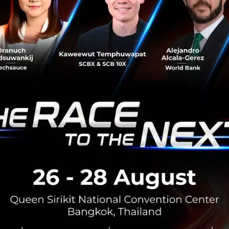
เจาะลึกความร่วมมือ CP AXTRA x CJ Logistics
จิ๊กซอว์ด้าน Logistic สำคัญสู่ผู้นำ Retail Tech
อาเซียน
บริษัท ซีพี แอ็กซ์ตร้า จำกัด (มหาชน) หรือ CP AXTRA ผู้ดำเนิน
ธุรกิจค้าส่งค้าปลีกบริหารแบรนด์ ‘แม็คโคร’ และ ‘โลตัส’ เพิ่ง
ประกาศจับมือกับ ซีเจ โลจิสติคส์ หรือ CJ Logistics ยักษ์ใหญ่
ด้...
ธันวาคม 2, 2025
| By
Techsauce Team
0
Tech & Biz
Makro
CP AXTRA
retail-tech
cj-logistics
CP AXTRA ผนึก CJ Logistics ดึงระบบโลจิสติกส์
จากเกาหลีเสริมทัพ ยกระดับซัพพลายเชนค้าส่ง-ค้าปลีก
ไทย
บริษัท ซีพี แอ็กซ์ตร้า จำกัด (มหาชน) หรือ CP AXTRA ผู้ดำเนิน
ธุรกิจ แม็คโคร และโลตัส ประกาศจับมือกับพันธมิตรระดับโลก
ที่เชี่ยวชาญด้านเทคโนโลจิสติกส์จากเกาหลีใต้อย่าง CJ