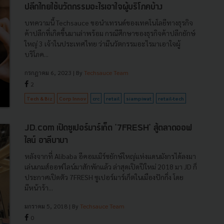
ปลีกไทยใช้นวัตกรรมอะไรเอาใจผู้บริโภคบ้าง
บทความนี้ Techsauce ขอนำเทรนด์ของเทคโนโลยีทางธุรกิจ
ค้าปลีกที่เกิดขึ้นมาเล่าพร้อม กรณีศึกษาของธุรกิจค้าปลีกยักษ์
ใหญ่ 3 เจ้าในประเทศไทย ว่ามีนวัตกรรมอะไรมาเอาใจผู้
บริโภค...
กรกฎาคม 6, 2023
| By
Techsauce Team
2
Tech & Biz
Corp Innov
crc
retail
siampiwat
retail-tech
JD.com เปิดซูเปอร์มาร์เก็ต '7FRESH' สู้ตลาดออฟ
ไลน์ อาลีบาบา
หลังจากที่ Alibaba อีคอมเมิร์ซยักษ์ใหญ่แห่งแดนมังกรได้ลงมา
เล่นเกมส์ออฟไลน์มาสักพักแล้ว ล่าสุดเปิดปีใหม่ 2018 มา JD ก็
ประกาศเปิดตัว 7FRESH ซูเปอร์มาร์เก็ตในเมืองปักกิ่ง โดย
มีหน้าร้า...
มกราคม 5, 2018
| By
Techsauce Team
0