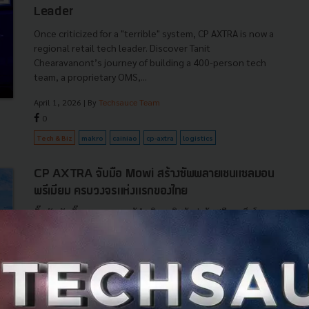
Leader
Once criticized for a "terrible" system, CP AXTRA is now a
regional retail tech leader. Discover Tanit
Chearavanont’s journey of building a 400-person tech
team, a proprietary OMS,...
April 1, 2026
| By
Techsauce Team
0
Tech & Biz
makro
cainiao
cp-axtra
logistics
CP AXTRA จับมือ Mowi สร้างซัพพลายเชนแซลมอน
พรีเมียม ครบวงจรแห่งแรกของไทย
บิ๊กจับกับบิ๊ก! CP AXTRA ผู้ดำเนินธุรกิจค้าส่งค้าปลีก 'แม็คโคร–
โลตัส' ประกาศความร่วมมือเชิงกลยุทธ์กับ Mowi ผู้ผลิต
แซลมอนพรีเมียมรายใหญ่ที่สุดของโลก เพื่อยกระดับ
อุตสาหกรรมแซลมอนพรีเ...
มกราคม 28, 2026
| By
Techsauce Team
0