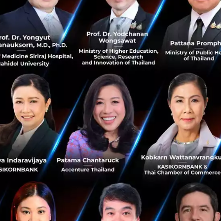
เสวนา LINE MAN, Coca-Cola และ Wall's เมื่อความเร็วระดับ
นาทีและ AI คือกุญแจสำคัญที่แบรนด์ต้องรู้หากไม่อยากตก
ขบวน...
มกราคม 23, 2026
| By
Techsauce Team
0
Tech & Biz
AI
Wall's
Coca-Cola
E-commerce
Deep Dive: The CP AXTRA x CJ Logistics
Partnership: The Key Piece to Becoming
ASEAN’s Retail Tech Leader
CP AXTRA Public Company Limited, the wholesale and
retail operator of the ‘Makro’ and ‘Lotus’s’ brands, has
officially announced a partnership with CJ Logistics, a
logistics giant ...
December 4, 2025
| By
Techsauce Team
0
Tech & Biz
CP AXTRA
Retail Tech
CJ Logistics