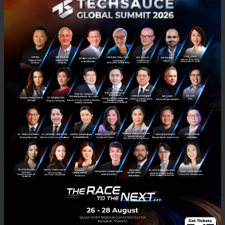
คำแนะนำสำหรับบริษัทที่อยู่บนออฟไลน์และ
อยากขยับมาออนไลน์
เขามองว่าตัว CEO คือส่วนสำคัญที่สุด ของพวกนี้เป็นเรื่อง
ที่มาจากวัฒนธรรมองค์กร เขาเห็นมาเยอะบริษัทที่ดำเนิน
ธุรกิจแบบเดิม สุดท้ายเมื่อจะเปลี่ยน เจ้าของมักบอกว่าเอา
ไว้ก่อนแล้วกันเพราะสุดท้ายแล้วลูกน้องอย่างไรก็ต้องทำ
ตามนาย การเปลี่ยนเข้าสู่โลกดิจิทัลมันดีแน่นอนเนื่องจาก
มีประสิทธิภาพมากกว่าใช้คนน้อยกว่า Digital
transformation หากมองให้ดีนั้นมันคือโอกาสของทุก
องค์กร ในงานลักษณะเดียวกัน งานบางงานใช้เพียง 4 คน
แต่บางบริษัทอาจต้องใช้ 200 คน
มองอนาคตของ Silkspan ไว้อย่างไร
วันนี้ถ้าเดินเข้าธนาคารไปเมื่อต้องการกู้ยืมเขาก็ต้องบอก
ว่าของของเขาดีที่สุดโดยไม่มีการเปรียบเทียบ ทำประกัน
ภัยก็เหมือนกัน ซึ่งสิ่งนี้จึงเป็นที่มาที่ทำให้เกิด Silkspan ใน