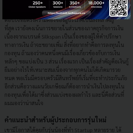
วันนี้ แม้ฟังดูไอเดียจะเริ่มง่าย แต่ความเป็นจริง การเข้าใจ
พฤติกรรมของคนในประเทศนั้นๆ และพัฒนาบริการที่
ตอบโจทย์ตรงความต้องของผู้บริโภคเป็นสิ่งที่สำคัญ
ที่สุด เรายังคงเน้นการขยายในส่วนของภาคธุรกิจการเงิน
เนื่องจากแบรนด์ Silkspan เป็นเรื่องของผู้ให้คำปรึกษา
ทางการเงิน ถ้าจะขยายเพิ่ม สิ่งที่อยากทำคือการลงทุนใน
กองทุน ถ้ามองว่าคนหนึ่งคนมีเรื่องเกี่ยวข้องกับการเงิน
หลักๆ ขอแบ่งเป็น 3 ส่วน เรื่องแรก เป็นเรื่องสำคัญคือเงินกู้
ยืมอย่างไรให้เหมาะสมเนื่องจากทุกคนไม่ได้เกิดมารวย
หมด พอเริ่มมีครอบครัวมีสินทรัพย์ก็เริ่มที่จะทำประกันภัย
อีกส่วนคือวางแผนวัยเกษียณก็ต้องการนำเงินไปลงทุนใน
กองทุนเพื่อได้มาซึ่งส่วนแบ่งของผลกำไร และนี่คือส่วนที่
ผมมองว่าน่าสนใจ
คำแนะนำสำหรับผู้ประกอบการรุ่นใหม่
เขามีโอกาสได้คุยกับรุ่นน้องที่ทำ Startup หลายราย ได้