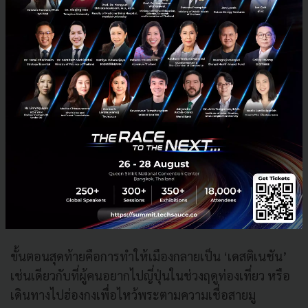
Art Toy
การคอลแลบกับแบรนด์ต่าง ๆ
การทำอนิเมชัน
การร่วมมือกับศิลปินระดับนานาชาติ
แนวคิดสำคัญคือ การใช้พลังของแพลตฟอร์มที่ใหญ่กว่า
เพื่อช่วยให้วัฒนธรรมท้องถิ่นเข้าถึงคนทั่วโลก
5. Destination: เปลี่ยนเมืองให้เป็นจุดหมายปลาย
ทาง
ขั้นตอนสุดท้ายคือการทำให้เมืองกลายเป็น ‘เดสติเนชัน’
เช่นเดียวกับที่ผู้คนอยากไปญี่ปุ่นในช่วงฤดูท่องเที่ยว หรือ
เดินทางไปฮ่องกงเพื่อไหว้พระตามความเชื่อสายมู