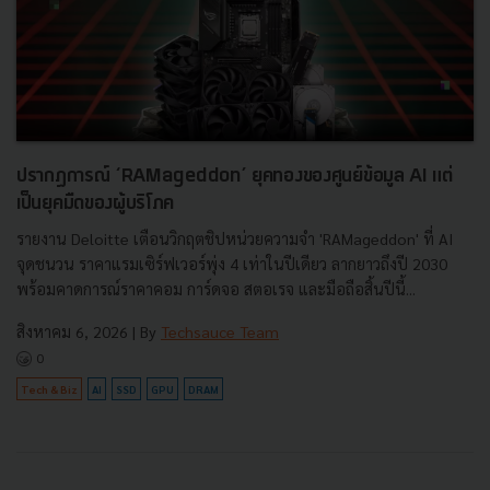
ปรากฏการณ์ ‘RAMageddon’ ยุคทองของศูนย์ข้อมูล AI แต่
เป็นยุคมืดของผู้บริโภค
รายงาน Deloitte เตือนวิกฤตชิปหน่วยความจำ 'RAMageddon' ที่ AI
จุดชนวน ราคาแรมเซิร์ฟเวอร์พุ่ง 4 เท่าในปีเดียว ลากยาวถึงปี 2030
พร้อมคาดการณ์ราคาคอม การ์ดจอ สตอเรจ และมือถือสิ้นปีนี้...
สิงหาคม 6, 2026
| By
Techsauce Team
0
Tech & Biz
AI
SSD
GPU
DRAM