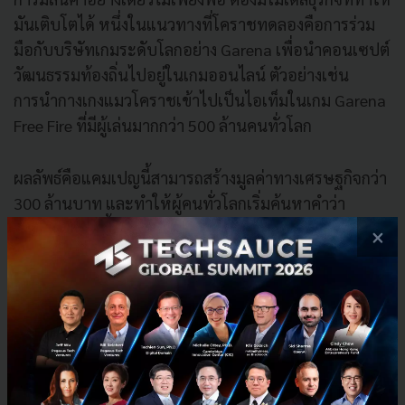
มันเติบโตได้ หนึ่งในแนวทางที่โคราชทดลองคือการร่วม
มือกับบริษัทเกมระดับโลกอย่าง Garena เพื่อนำคอนเซปต์
วัฒนธรรมท้องถิ่นไปอยู่ในเกมออนไลน์ ตัวอย่างเช่น
การนำกางเกงแมวโคราชเข้าไปเป็นไอเท็มในเกม Garena
Free Fire ที่มีผู้เล่นมากกว่า 500 ล้านคนทั่วโลก
ผลลัพธ์คือแคมเปญนี้สามารถสร้างมูลค่าทางเศรษฐกิจกว่า
300 ล้านบาท และทำให้ผู้คนทั่วโลกเริ่มค้นหาคำว่า
‘โคราช’ มากขึ้น
×
4. Global Exposure: การขยายสู่ระดับโลก
หลังจากสินค้าเริ่มเป็นที่รู้จัก ขั้นตอนต่อไปคือการขยายไป
สู่แพลตฟอร์มและความร่วมมือใหม่ ๆ โครงการแมวโคราช
ถูกนำไปต่อยอดเป็น