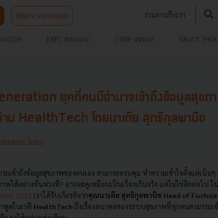
ร่วมงานกับเรา
INNOV PROGRAM
THTECH
EXEC INSIGHT
CORP INNOV
SAUCY THO
eration ยุคที่คนมีอำนาจเข้าถึงข้อมูลสุขภา
ด้าน HealthTech โดยนาเดีย สุทธิกุลพานิช
echsauce Team
ถเข้าถึงข้อมูลสุขภาพของตนเอง สามารถควบคุม ทำความเข้าใจตั้งแต่เนิ่นๆ 
ได้อย่างทันท่วงที? อาจจะดูเหมือนเป็นเรื่องเกินจริง แต่ไม่ใช่อีกต่อไป 
mmit 2018
เราได้รับเกียรติจาก
คุณนาเดีย สุทธิกุลพานิช Head of Fuchsi
าพูดในเวที
HealthTech
ถึงเรื่องอนาคตของระบบสุขภาพที่ทุกคนสามารถเข
ัวเองได้อย่างเท่าเทียม