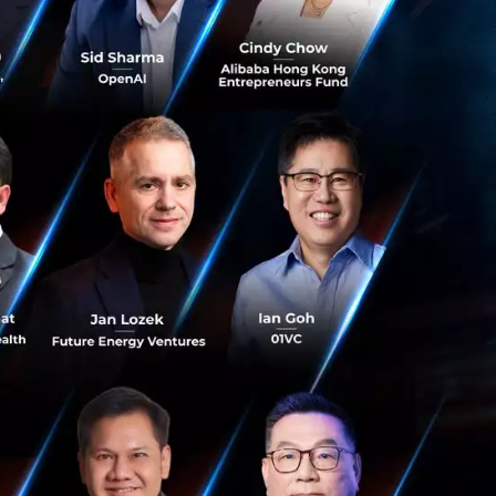
่ละจุดประสงค์ได้
ย่างมี
ห้เกิดความเข้าใจ
ในสุขภาพของตนเอง
างรวดเร็ว และทำการ
ายในการรักษา และนำ
วยเทคโนโลยี
วจและทำนายล่วง
netic Testing