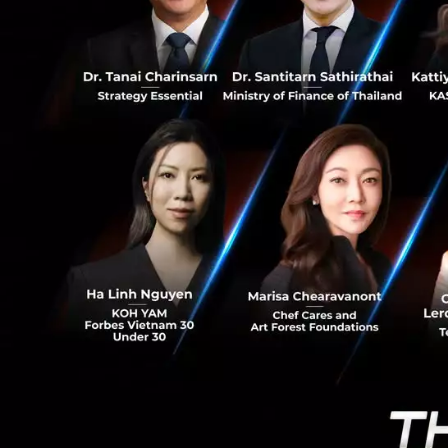
137
เมื่อเราได้ทำการตร
เพื่อที่จะนำข้อมูล
แสดงให้กับแพทย์ที
ปัจจุบันมีอุปกรณ์ด
ตรวจการนอนหลับ, เค
นี้มีให้ใช้กันอย่าง
ข้อมูลเหล่านี้ จะส
ร่วมมือกันระหว่า
การให้อำนาจของการ
จ่าย และที่สำคัญที
ประโยชน์ให้กับเจ้า