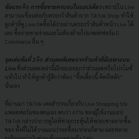
ข้อแรก
คือ
การซื้อขายครบจบในแอปเดียว
เพราะใน Live
สามารถเชื่อมต่อกับตระกร้าสินค้าจาก TikTok Shop ทำให้
ลูกค้าที่ดู Live กดซื้อได้ง่ายผ่านตระกร้าสินค้าหน้า Live ได้
เลย ซื้อง่ายขายง่ายและไม่ต้องย้ายไปแพลตฟอร์ม E-
Commerce อื่น ๆ
จุดเด่นข้อที่ 2
คือ
ส่วนลดพิเศษจากร้านค้าที่มีเฉพาะบน
Live
ซึ่งส่วนลดเหล่านี้มักจะเยอะกว่าส่วนลดหรือโปรโมชั่
นทั่วไป ทำให้ลูกค้ารู้สึกว่าต้อง “ซื้อเดี๋ยวนี้ คิดทีหลัง”
นั่นเอง
ที่ผ่านมา TikTok เคยสำรวจเกี่ยวกับ Live Shopping บน
แพลตฟอร์มของตนเอง พบว่า 67% ของผู้ใช้งานแอป
TikTok กล่าวว่าการดูไลฟ์ช่วยกระตุ้นให้พวกเขาอยากซื้อ
ของ ทั้งที่ไม่ได้วางแผนว่าจะซื้อมาก่อนก็ตาม และหลาย
ธุรกิจเผยว่ามันช่วยเพิ่มยอดขายถึง 74%