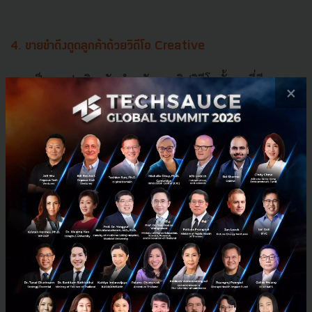
4. ขายขำดึงดูดลูกค้าด้วยวิดีโอ Creative
การเป็นแอปพลิเคชันสำหรับลงคลิปวิดีโอสั้น ๆ ที่มีภาพ
×
ลักษณ์สนุกสนานและตลก ยิ่งทำให้ TikTok
มีศักยภาพมาก
พอที่จะสร้างสรรค์คลิปวิดีโอ Creative
เพื่อใช้โปรโมต
สินค้า เช่น เอกเฟ็กต์ต่าง ๆ ในการทำคลิป หรือเพลงที่
กำลังเป็นกระแส เพราะยิ่งสนุกและยิ่งตลกก็สามารถดึงดูด
ให้คนเข้ามาดูได้เยอะ ซึ่งต่างจาก Shopee และ Lazada ที่
จะมีเพียงรูปภาพสินค้าหรือวิดีโอสั้น ๆ ถ่ายดีเทลของสินค้า
เท่านั้น
คลิปวิดีโอโปรโมตสินค้าบน TikTok ส่วนมากก็มักจะ
เป็นการโชว์ถึงวิธีใช้งานแบบสร้างสรรค์ ทำคอนเทนต์เกาะ
กระแสเพลงฮิต หรือคอนเทนต์ตลก ๆ ทำให้คนดูสนุกและ