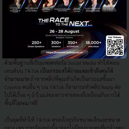
ไม่รู้สึกถูกยัดเยียดเหมือนการดูโฆษณา รวมถึงอาจขายได้
เนียน ๆ เพราะคนดูจนจบ ซึ่งธุรกิจถึง 94% เผยว่าการทำ
คอนเทนต์ลง TikTok ช่วยเพิ่มยอดขายให้กับพวกเขา
มากกว่าแพลตฟอร์มอื่น ๆ
5. คลิปเป็นกระแสได้ง่าย เหมือนได้พื้นที่โฆษณาฟรี
ด้วยพื้นฐานที่เป็นแพลตฟอร์ม Social Media ทำให้คอน
เทนต์บน TikTok
เป็นกระแสได้ง่ายและเข้าถึงคนได้
จำนวนมาก
ถ้าหากคลิปที่คุณทำเกิดเป็นกระแสขึ้นมา
Creator คนอื่น ๆ บน TikTok ก็สามารถทำคลิป Reply ต่อ
ไปได้เรื่อย ๆ ถ้าในแง่ของการขายของก็เหมือนกับการได้
พื้นที่โฆษณาฟรี
เป็นจุดที่ทำให้ TikTok ครองใจธุรกิจขนาดเล็กและขนาด
กลาง เพราะธุรกิจเหล่านี้อาจจะไม่มีทุนมากพอที่จะจ้างคน