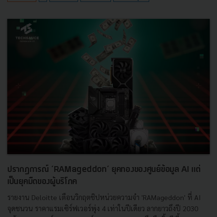
ปรากฏการณ์ ‘RAMageddon’ ยุคทองของศูนย์ข้อมูล AI แต่
เป็นยุคมืดของผู้บริโภค
รายงาน Deloitte เตือนวิกฤตชิปหน่วยความจำ 'RAMageddon' ที่ AI
จุดชนวน ราคาแรมเซิร์ฟเวอร์พุ่ง 4 เท่าในปีเดียว ลากยาวถึงปี 2030