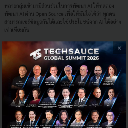
หลายกลุ่มเข้ามามีส่วนร่วมในการพัฒนา AI ให้ทดลอง
พัฒนา AI ผ่าน Open Source เพื่อให้มั่นใจได้ว่า ทุกคน
สามารถแชร์ข้อมูลกันได้และใช้ประโยชน์จาก AI ได้อย่าง
เท่าเทียมกัน
เรื่องที่อยากฝากไว้ คือ อยากให้คิดถึงประโยชน์จากการใช้
×
AI พัฒนาสังคม เปิดโอกาสให้ผู้หญิงเข้าร่วมในงานสาย
งานต่างๆ มากขึ้น ทำให้มีคนได้ประโยชน์จากเทคโนโลยี
มากขึ้นไม่ใช่แชร์แต่ความเสี่ยง แคร์แต่เรื่อง GDP Growth