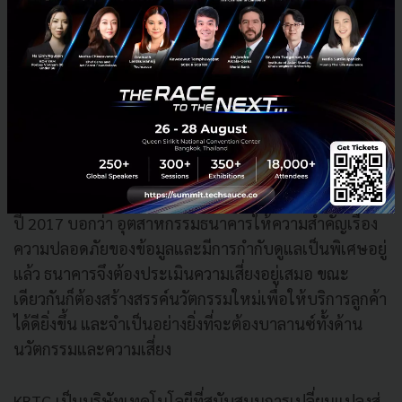
ในมุมของภาคการเงิน
คุณโกเมษ จันทวิมล Principal AI
Evangelist บริษัท กสิกร บิซิเนส-เทคโนโลยี กรุ๊ป จำกัด
(KBTG)
บริษัทเทคภายใต้ธนาคารกสิกรไทยซึ่งก่อตั้งขึ้นใน
ปี 2017 บอกว่า อุตสาหกรรมธนาคารให้ความสำคัญเรื่อง
ความปลอดภัยของข้อมูลและมีการกำกับดูแลเป็นพิเศษอยู่
แล้ว ธนาคารจึงต้องประเมินความเสี่ยงอยู่เสมอ ขณะ
เดียวกันก็ต้องสร้างสรรค์นวัตกรรมใหม่เพื่อให้บริการลูกค้า
ได้ดียิ่งขึ้น และจำเป็นอย่างยิ่งที่จะต้องบาลานซ์ทั้งด้าน
นวัตกรรมและความเสี่ยง
KBTG เป็นบริษัทเทคโนโลยีที่สนับสนุนการเปลี่ยนแปลงสู่