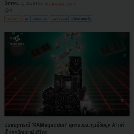
สิงหาคม 7, 2026
| By
Techsauce Team
0
Tech & Biz
AI
TSGS2026
Tech Event
นวัตกรรมธุรกิจ
ปรากฏการณ์ ‘RAMageddon’ ยุคทองของศูนย์ข้อมูล AI แต่
เป็นยุคมืดของผู้บริโภค