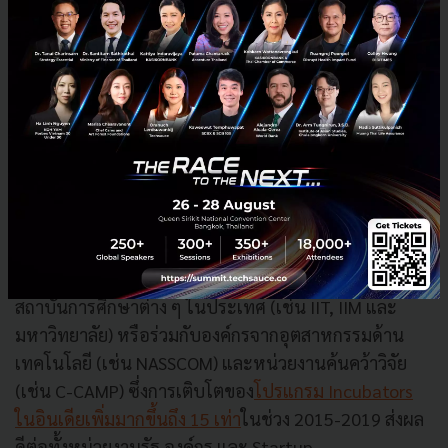
นี้ยังมีทาง Google ของอินเดีย ที่ร่วมกับรัฐบาลจัดตั้ง
Google for Startups Accelerator (GFSA) India
ซึ่งเป็น
โปรแกรมระยะเวลา 3 เดือนที่จะสนับสนุนด้านคำปรึกษา
(Mentorship) เทคโนโลยี และเตรียมความพร้อมให้
Startup อินเดียมีความสามารถในการแข่งขันกับตลาดโลก
โดยตั้งแต่มีโครงการนี้มา ก็ได้มี Startup เกิดขึ้นแล้วกว่า
80 ธุรกิจ
ไม่เพียงแต่การจับมือกับ Big Tech ทางรัฐบาลได้จัดตั้ง
โครงการ Incubators ขึ้นมาเองอีกด้วย โดยจับมือกับ
สถาบันการศึกษาต่าง ๆ ในประเทศ (เช่น IIT, IIM และ
มหาวิทยาลัย) หรือร่วมกับองค์กรจากอุตสาหกรรมด้าน
เทคโนโลยี (เช่น NASSCOM) และหน่วยงานค้นคว้าวิจัย
(เช่น C-CAMP) ซึ่งการเติบโตของ
โปรแกรม Incubators
ในอินเดียเพิ่มมากขึ้นถึง 15 เท่า
ในช่วง 2015-2019 ส่งผล
ดีต่อทั้งหน่วยงานรัฐ องค์กร และ Startup