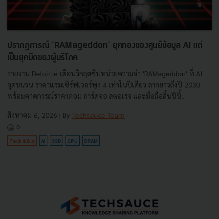
ปรากฏการณ์ ‘RAMageddon’ ยุคทองของศูนย์ข้อมูล AI แต่
เป็นยุคมืดของผู้บริโภค
รายงาน Deloitte เตือนวิกฤตชิปหน่วยความจำ 'RAMageddon' ที่ AI
จุดชนวน ราคาแรมเซิร์ฟเวอร์พุ่ง 4 เท่าในปีเดียว ลากยาวถึงปี 2030
พร้อมคาดการณ์ราคาคอม การ์ดจอ สตอเรจ และมือถือสิ้นปีนี้...
สิงหาคม 6, 2026
| By
Techsauce Team
0
Tech & Biz
AI
SSD
GPU
DRAM