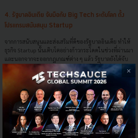
4. รัฐบาลอินเดีย จับมือกับ Big Tech ระดับโลก ตั้ง
โปรแกรมสนับสนุน Startup
จากการสนับสนุนและส่งเสริมที่ดีของรัฐบาลอินเดีย ทำให้
ธุรกิจ Startup นั้นเติบโตอย่างก้าวกระโดดในช่วงที่ผ่านมา
และนอกจากจะออกกฎเกณฑ์ต่าง ๆ แล้ว รัฐบาลยังได้จับ
มือกับเหล่า Big Tech จาก Silicon Valley เพื่อทำโปรแกรม
×
สนับสนับธุรกิจ Startup ของอินเดีย
ตัวอย่างเช่น
Microsoft ที่ได้ร่วมกับหน่วยงาน Invest
India
จัดโปรแกรม Microsoft for Startup ภายใต้ภารกิจ
เร่งการเติบโตทางด้านนวัตกรรมของอินเดียใหม่
Government’s Accelerating Growth for New India’s
Innovations หรือภารกิจ AGNIi ที่จะช่วยให้ Startup ใน
โครงการ 11 ธุรกิจมีความพร้อมที่จะดำเนินธุรกิจ นอกจาก