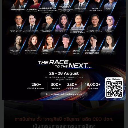
นอกจากประเทศไทยเเล้วมาตรการ Social Distancing ยังถูกใช้เป็น
มาตรการป้องกันที่ทั่วโลกต่างให้ความสำคัญ ไม่เว้นเเม้โรงละครเก่าแก่อย่าง
The berliner ensemble ที่ได้มีการเผยแพร่รูปภาพของ...
มิถุนายน 5, 2020
| By
Techsauce Team
1
News
โรงละคร
covid-19
new-normal
Social Distancing