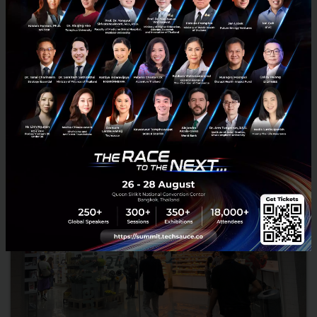
โรชิมา
6 สิงหาคม 1945 ในช่วงสงครามโลกครั้งที่ 2 (World War II) สหรัฐอเมริกา
ทิ้งระเบิดนิวเคลียร์ (ระเบิดปรมาณู) 2 ลูกลงสู่ประเทศญี่ปุ่น ลูกแรกลงที่
เมืองฮิโรชิมา คร่าชีวิตผู้คนไปราว 140,000...
สิงหาคม 7, 2018
| By
Techsauce Team
14
News
VR
Japan
Hiroshima
Virtual Reality