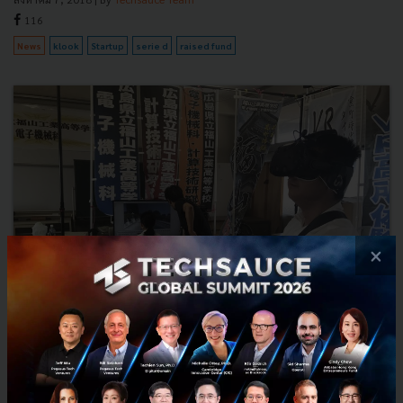
116
News
klook
Startup
serie d
raised fund
×
นักเรียนญี่ปุ่นสร้าง VR จำลองภาพก่อนและหลังระเบิดลงที่เมืองฮิ