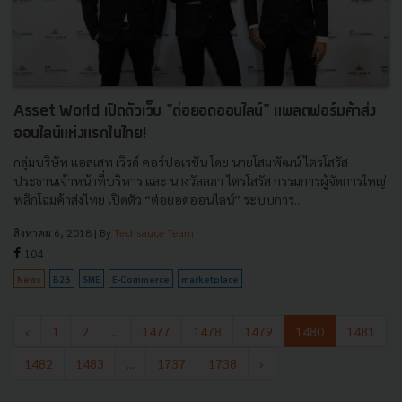
Asset World เปิดตัวเว็บ "ต่อยอดออนไลน์" แพลตฟอร์มค้าส่ง
ออนไลน์แห่งแรกในไทย!
กลุ่มบริษัท แอสเสท เวิรด์ คอร์ปอเรชั่น โดย นายโสมพัฒน์ ไตรโสรัส
ประธานเจ้าหน้าที่บริหาร และ นางวัลลภา ไตรโสรัส กรรมการผู้จัดการใหญ่
พลิกโฉมค้าส่งไทย เปิดตัว “ต่อยอดออนไลน์” ระบบการ...
สิงหาคม 6, 2018
| By
Techsauce Team
104
News
B2B
SME
E-Commerce
marketplace
‹
1
2
...
1477
1478
1479
1480
1481
1482
1483
...
1737
1738
›