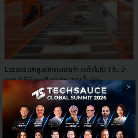
Lazada เปิดศูนย์คัดแยกสินค้า ส่งเร็วไม่ถึง 1 วัน นำ
เทคโนโลยีคัดแยกสินค้า 36,000 ชิ้น/ชม.
×
Lazada Express ที่ตั้งอยู่ใน 5 ประเทศในภูมิภาคเอเชียตะวันออกเฉียง
ใต้ เพื่อให้ผู้ประกอบการเข้าถึงการจัดส่งสินค้าที่มีประสิทธิภาพ รวดเร็ว
และช่วยลดต้นทุนของธุรกิจ ตอบโจทย์ความต้องกา...
ธันวาคม 13, 2019
| By
Techsauce Team
214
PR News
logistics
e-commerce