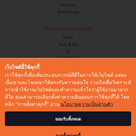
Startup
Technology
Techsauce Category
News
Tech & Biz
AI
HealthTech
Exec Insight
เว็บไซต์นี้ใช้คุกกี้
Corp Innov
เราใช้คุกกี้เพื่อเพิ่มประสบการณ์ที่ดีในการใช้เว็บไซต์ แสดง
Saucy Thoughts
เนื้อหาและโฆษณาให้ตรงกับความสนใจ รวมถึงเพื่อวิเคราะห์
Based On
การเข้าใช้งานเว็บไซต์และทำความเข้าใจว่าผู้ใช้งานมาจาก
Sustainable
ที่ใด คุณสามารถเลือกตั้งค่าความยินยอมการใช้คุกกี้ได้ โดย
Videos
คลิก “การตั้งค่าคุกกี้” อ่าน
นโยบายความเป็นส่วนตัว
Podcast
Startup Guide
ยอมรับทั้งหมด
© Copyright 2026 :
Techsauce All rights reserved.
การตั้งค่าคุกกี้