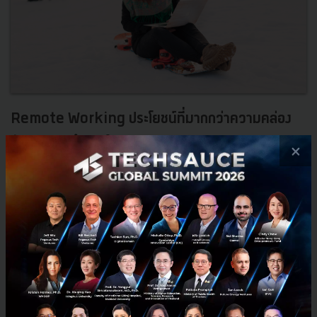
Remote Working ประโยชน์ที่มากกว่าความคล่อง
ตัวของการทำงานในยุค 4G
×
สำหรับผู้ประกอบการ SME และ Startup ในยุคดิจิทัล การทำงานนอก
สถานที่หรือ Remote Working สามารถช่วยผู้ประกอบการได้หลายทาง
ทั้งความสามารถในการทำงานที่ต่อเนื่องและประหยัดค่าใช้จ่ายในการ...
พฤษภาคม 31, 2018
| By
Techsauce Team
261
Tech & Biz
4G
VPNs
remote working
mobile network