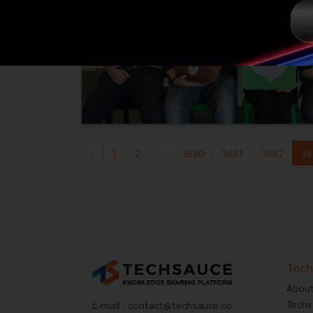
‹
1
2
...
3680
3681
3682
36
Tech
About
Techs
E-mail :
contact@techsauce.co