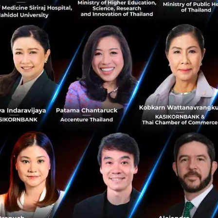
หลังจาก LINE ประกาศการซื้อกิจก
พัฒนาทีมแรกของไทย มีผลตั้งแต่วันที่
การซื้อกิจการและ...
กรกฎาคม 13, 2017
| By
Techsauc
0
News
LINE
Liner
dgm 59
Acquisit
เคล็ดลับ 'Growth Hackin
สปีด โดย บียอร์น ลี
Ecosystem ของสตาร์ทอัพเติบโตขึ้
ภายในประเทศจนลืมมองหาโอกาสพาธ