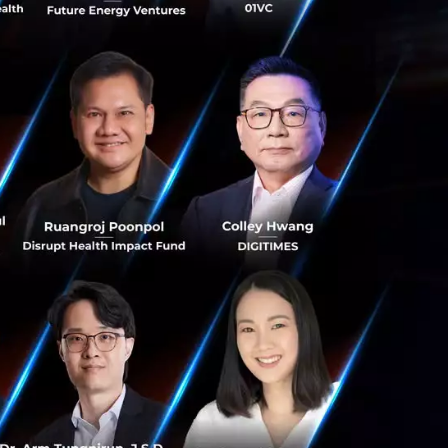
าร Startup ไทยรายแรก โดยคว้า DGM 59 มาเป็นนัก
 16 มิถุนายนที่ผ่านมา ล่าสุด LINE ก็ได้เปิดใจเกี่ยวกับ
e Team
ion
g' เพิ่มฐานลูกค้าจากศูนย์ถึงแสนแบบติด
นมาก แต่หลายครั้งที่สตาร์ทอัพไทยมักจะมองแต่ตลาด
ุรกิจไปต่อยอดหรือขยายไปยังต่างประเทศ ซึ่งเป็น