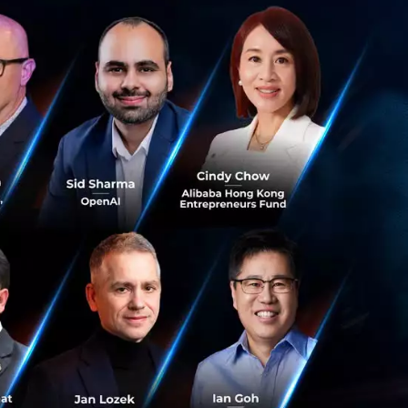
ent ยกทัพผู้เชี่ยวชาญแนะนำธุรกิจ
ure Capital) ของบริษัท อินทัช โฮลดิ้งส์ จำกัด (มหาชน)
มการผู้อำนวยการ สายงานบริหารการลงทุน และหัวหน้า
e Team
ntrepreneur
59 ร่วมทีมนักพัฒนาของ Line ประเทศไทย
p ร่วมทีมเพิ่ม