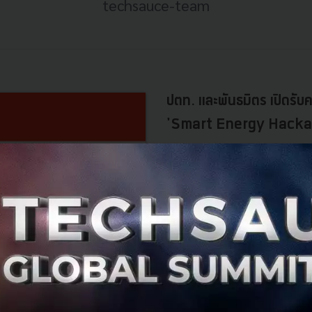
techsauce-team
ปตท. และพันธมิตร เปิดรับค
'Smart Energy Hacka
มีเวทีใหม่มาให้แข่งขันไอเดียกันอ
ไอเดียด้านพลังงานโดยเฉพาะ!......
กรกฎาคม 14, 2017
| By
Techsauc
0
PR News
PTT
Hackathon
Smart En