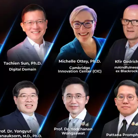
INTOUCH โดยโครงการ InV
สตาร์ทอัพสู่ความสำเร็จ
InVent โครงการธุรกิจร่วมทุน (Vent
นำโดยคุณคิมห์ สิริทวีชัย รองกรร
โครงการบริษัทร่...
กรกฎาคม 13, 2017
| By
Techsauc
0
PR News
InVent
Intouch
Startup
E
LINE เปิดใจหลังซื้อ DGM
พร้อมประกาศมองหา Startu