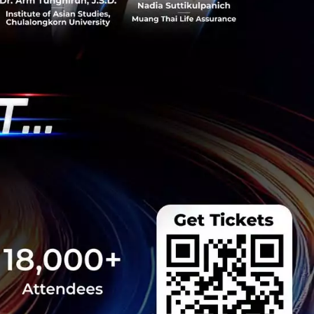
e Team
ScoutOut
n in Thailand, DGM59, a Thai
INE Thailand's Engineering Team
nnounced its first acquisition of a Thai start-up,
 The now local Engineering Team will allow LINE
am