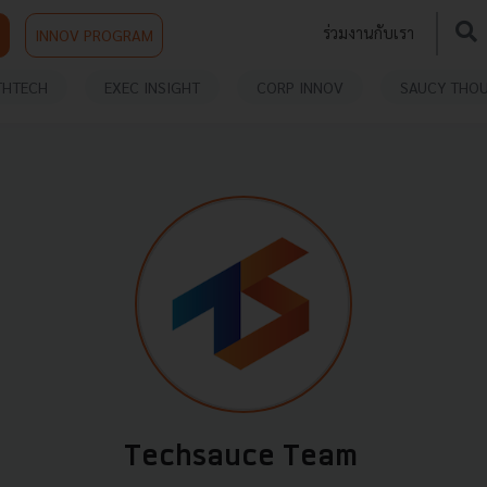
ร่วมงานกับเรา
INNOV PROGRAM
THTECH
EXEC INSIGHT
CORP INNOV
SAUCY THO
Techsauce Team