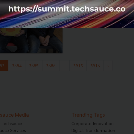
0
PR News
LINE
DGM59
Grow
start
83
3684
3685
3686
...
3915
3916
›
sauce Media
Trending Tags
 Techsauce
Corporate Innovation
auce Services
Digital Transformation