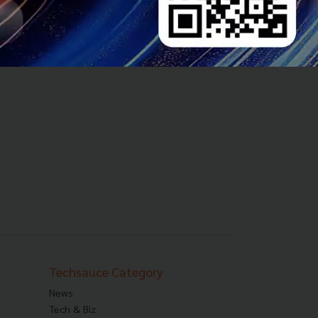
up
Techsauce Category
News
Tech & Biz