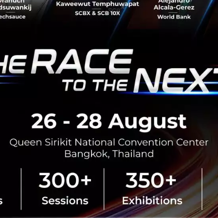
ตลาดที่ใหญ่มาก ดังนั้น สิ่งส...
กรกฎาคม 13, 2017
| By
Techsauc
0
Tech & Biz
Grow
Cookly
Startup
LINE's 1st acquisitio
start-up, becomes L
Bangkok – July 13, 2017 – LINE a
DGM59, as its Engineering Team.
Thailand to spur t...
July 13, 2017
| By
Techsauce Te