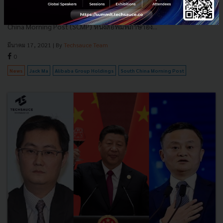
สื่อต่างประเทศรายงานว่า เมื่อวันจันทร์ที่ผ่านมา รัฐบาลจีนได้กดดันให้
Alibaba Group Holdings ขายกิจการสื่อจำนวนหนึ่ง ซึ่งรวมไปถึง South
China Morning Post (SCMP) หนังสือพิมพ์ภาษาอัง...
มีนาคม 17, 2021
| By
Techsauce Team
0
News
Jack Ma
Alibaba Group Holdings
South China Morning Post