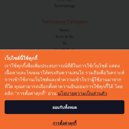
Technology
Techsauce Category
News
Tech & Biz
AI
HealthTech
Exec Insight
เว็บไซต์นี้ใช้คุกกี้
Corp Innov
เราใช้คุกกี้เพื่อเพิ่มประสบการณ์ที่ดีในการใช้เว็บไซต์ แสดง
Saucy Thoughts
เนื้อหาและโฆษณาให้ตรงกับความสนใจ รวมถึงเพื่อวิเคราะห์
Based On
การเข้าใช้งานเว็บไซต์และทำความเข้าใจว่าผู้ใช้งานมาจาก
Sustainable
ที่ใด คุณสามารถเลือกตั้งค่าความยินยอมการใช้คุกกี้ได้ โดย
Videos
คลิก “การตั้งค่าคุกกี้” อ่าน
นโยบายความเป็นส่วนตัว
Podcast
Startup Guide
ยอมรับทั้งหมด
© Copyright 2026 :
Techsauce All rights reserved.
การตั้งค่าคุกกี้