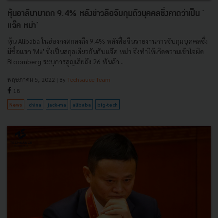
หุ้นอาลีบาบาตก 9.4% หลังข่าวลือจับกุมตัวบุคคลซึ่งคาดว่าเป็น '
แจ๊ค หม่า'
หุ้น Alibaba ในฮ่องกงตกลงถึง 9.4% หลังสื่อจีนรายงานการจับกุมบุคคลซึ่ง
มีชื่อแรก 'Ma' ซึ่งเป็นสกุลเดียวกันกับแจ๊ค หม่า จึงทำให้เกิดความเข้าใจผิด
Bloomberg ระบุการสูญเสียถึง 26 พันล้า...
พฤษภาคม 5, 2022
| By
Techsauce Team
18
News
china
jack-ma
alibaba
big-tech