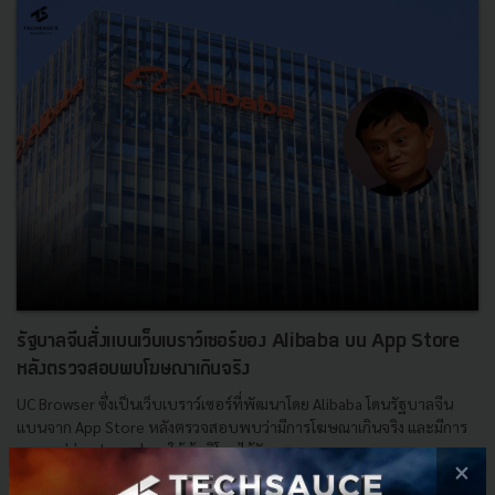
รัฐบาลจีนสั่งแบนเว็บเบราว์เซอร์ของ Alibaba บน App Store
หลังตรวจสอบพบโฆษณาเกินจริง
UC Browser ซึ่งเป็นเว็บเบราว์เซอร์ที่พัฒนาโดย Alibaba โดนรัฐบาลจีน
แบนจาก App Store หลังตรวจสอบพบว่ามีการโฆษณาเกินจริง และมีการ
เผยแพร่ข่าวปลอม ส่งผลให้ผู้บริโภคได้รับผลกระทบ...
×
มีนาคม 17, 2021
| By
Techsauce Team