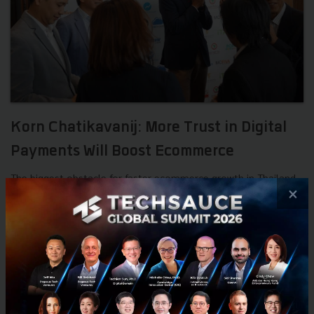
Korn Chatikavanij: More Trust in Digital
Payments Will Boost Ecommerce
The biggest obstacle for faster ecommerce growth in Thailand
×
is the lack of trust in digital payments, yet PromptPay, the
government’s new service for faster and cheaper electronic...
September 16, 2016
| By
Techsauce Team
0
Tech & Biz
Thailand
Promptpay
eCommerceIQ
Interviews