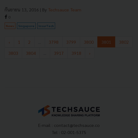
กันยายน 13, 2016
| By
Techsauce Team
0
News
Singapore
InsurTech
‹
1
2
...
3798
3799
3800
3801
3802
3803
3804
...
3917
3918
›
E-mail :
contact@techsauce.co
Tel : 02-001-5375