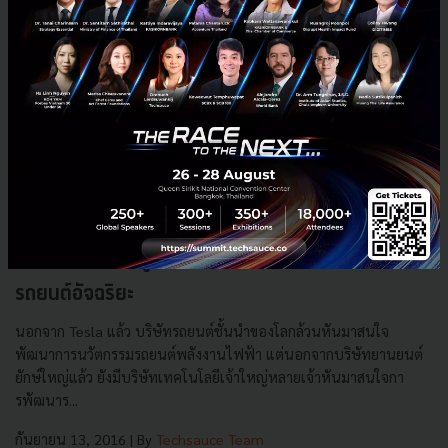
LeEco จากเว็ปดูหนังออนไลน์ของจีนผันตัวเองมาผลิต
รถยนต์อัจฉริยะ
นอกจาก Tesla แล้ว บริษัทรถยนต์ชั้นนำของโลกล้วนหันมาสนใจ
พัฒนาการนวัตกรรมรถยนต์พลังงานไฟฟ้า แต่นอกจากบริษัทยานยนต์
ยักษ์ใหญ่แล้ว ยังมีบริษัทเทคโนโลยีเจ้าใหญ่หลายเจ้าหันมาสนใจกา
รพัฒนาร...
กันยายน 13, 2016
| By
Techsauce Team