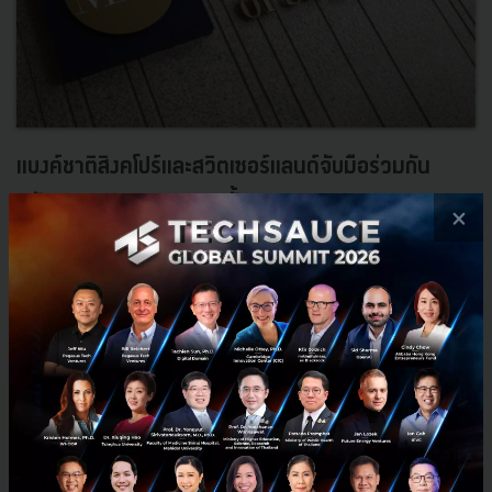
แบงค์ชาติสิงคโปร์และสวิตเซอร์แลนด์จับมือร่วมกัน
สนับสนุน FinTech ของทั้ง 2 ประเทศ
×
Monetary Authority of Singapore (MAS) และ Swiss Financial
Market Supervisory Authority (FINMA) หรือแบงค์ชาติของสิงคโปร์
และสวิตเซอร์แลนด์จับมือร่วมกันเพื่อสนับสนุนด้าน FinTech นับเป...
กันยายน 13, 2016
| By
Techsauce Team
0
News
MAS
FINMA
FinTech
Government