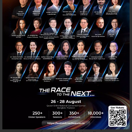
Early stage ที่ทำนวัตกรรมพลังงานสะอาด โดยบริษัทนั้น
ๆ นอกจากต้องดึงดูดนักลงทุนได้แล้ว จะต้องสามารถสร้าง
นวัตกรรมที่มีศักยภาพในการลดก๊าซเรือนกระจกอย่างน้อย
ครึ่งกิกะตันทุกปีได้
เป้าหมายของ BEV ถูกตั้งขึ้นเพื่อเร่งการเปลี่ยนแปลงด้าน
พลังงานในทุกภาคส่วนของเศรษฐกิจ โดยกองทุนเองก็มีผู้
เชี่ยวชาญและผู้ประกอบการที่มีความรู้ด้านวิทยาศาสตร์
อย่างลึกซึ้ง และพร้อมจะสนับสนุนผู้ประกอบการที่มีวิสัย
ทัศน์ต่อการเปลี่ยนแปลงสภาพอากาศ ทั้งทางด้าน
เทคโนโลยี การดำเนินธุรกิจ การค้นคว้าและวิจัยเพื่อสร้าง
นวัตกรรม เพื่อความพยายามลดค่า Green Premium ลงให้
ได้ ปัจจุบันภายใต้
BEV
มีบริษัทสตาร์ทอัพในเครือเกือบ
60 แห่งด้วยกัน
โดยระหว่างการสัมภาษณ์ Gates แย้มว่ากองทุนของเขา