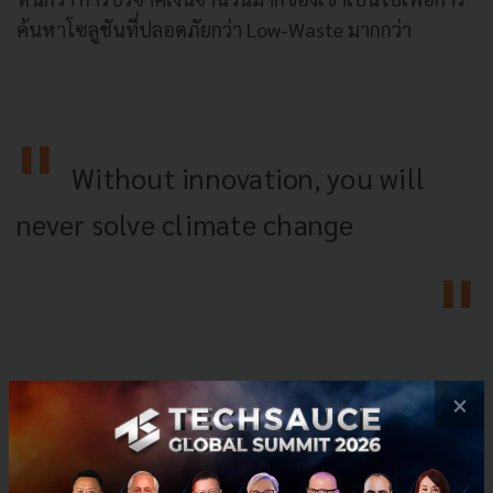
ค้นหาโซลูชันที่ปลอดภัยกว่า Low-Waste มากกว่า
Without innovation, you will
never solve climate change
×
ด้วยความต้องการจะลดส่วนต่างที่สังคมต้องเผชิญ Gates
ได้ก่อตั้ง
Breakthrough Energy Ventures
กองทุนไม่
แสวงหาผลกำไรขึ้นในปี 2015 เพื่อลงทุนใน Startup ช่วง