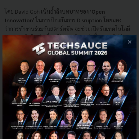
โดย David Goh เน้นย้ำถึงบทบาทของ
‘Open
Innovation’
ในการป้องกันการ Disruption โดยมอง
ว่าการทำงานร่วมกับสตาร์ทอัพ จะช่วยเปิดรับเทคโนโลยี
และแนวคิดใหม่ๆ ซึ่งแม้ว่าแนวคิดเหล่านั้นอาจดูไม่น่า
×
สนใจในตอนแรก แต่อาจสามารถพลิกโฉมอุตสาหกรรมได้
ในอนาคต
แต่ความสำเร็จของ Open Innovation ขึ้นอยู่กับการสื่อสาร
การโน้มน้าวใจ และการแสดงให้เห็นถึงคุณค่าของการ
ทำงานร่วมกับสตาร์ทอัพ เพื่อสร้างผลลัพธ์ที่
'1+1 ต้อง
มากกว่า 2'
นอกจากนี้ ยังเน้นย้ำถึงความสำคัญของการวัดผลลัพธ์ที่จับ
ต้องได้ (Tangible Results) จากการทำ Open Innovation
โดยมองว่า KPI ที่สำคัญคือ 'ความสนใจ' จากหน่วยธุรกิจ