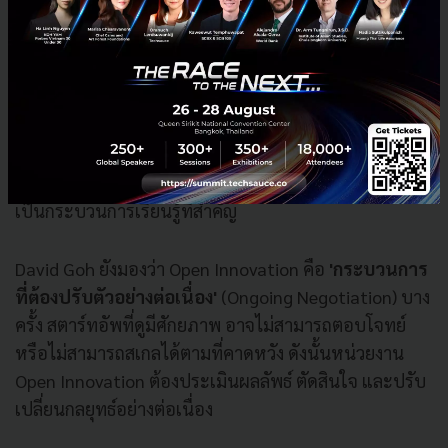
ภายใน ที่แสดงออกผ่านความเต็มใจในการทำ POC กับ
สตาร์ทอัพ และการนำเทคโนโลยีของสตาร์ทอัพไปใช้แก้
ปัญหาจริง
โดยมองว่า การทำ POC ช่วยให้หน่วยธุรกิจภายในได้เรียน
รู้ ค้นพบปัญหาใหม่ๆ และปรับปรุงการออกแบบผลิตภัณฑ์
แม้ว่า POC อาจไม่ประสบความสำเร็จในทันที แต่ก็นับว่า
เป็นกระบวนการเรียนรู้ที่สำคัญ
David Goh ยังมองว่า Open Innovation คือ
'กระบวนการ
ที่ต้องปรับตัวอย่างต่อเนื่อง'
(Ongoing Negotiation) บาง
ครั้ง สตาร์ทอัพที่ดูมีศักยภาพ อาจไม่สามารถตอบโจทย์
หรือไม่สามารถสเกลได้ตามที่คาดหวัง ดังนั้นหน่วยงาน
Open Innovation ต้องประเมินผลลัพธ์ ตัดสินใจ และปรับ
เปลี่ยนกลยุทธ์อย่างต่อเนื่อง