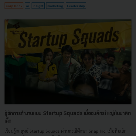
Corp Innov
ai
insight
marketing
Leadership
รู้จักการทำงานแบบ Startup Squads เมื่อองค์กรใหญ่หันมาคิด
เล็ก
เรียนรู้กลยุทธ์ Startup Squads ผ่านกรณีศึกษา Snap Inc. เมื่อทีมเล็ก