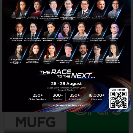
SCG ร่วมทุนกับ BUILK ตั้งบริษัททำแพลตฟอร์มให้บริการ
ควบคุมต้นทุนธุรกิจก่อสร้างในฟิลิปปินส์
SCG ร่วมทุนกับ BUILK ตั้งบริษัททำแพลตฟอร์มให้บริการควบคุมต้นทุน
ธุรกิจก่อสร้าง B2B E-Commerce ในฟิลิปปินส์ โดยใช้เงินลงทุนรวม 15.5
ล้านบาท คาดเริ่มดำเนินการภายในไตรมาสที่ 1 /2563...
กุมภาพันธ์ 20, 2020
| By
Techsauce Team
1.6k
News
Deal Digest
scg
builk
startup
platform