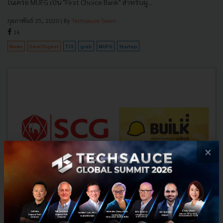
ในเครือ MUFG เป็น "First Choice Bank" สำหรับผู้...
กุมภาพันธ์ 25, 2020
| By
Techsauce Team
1k
News
Deal Digest
TIS
grab
MUFG
Startup
×