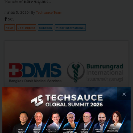
'Bonchon' แต่เพียงผู้เดียว...
มีนาคม 5, 2020
| By
Techsauce Team
501
News
Deal Digest
bonchon
minor-international
×