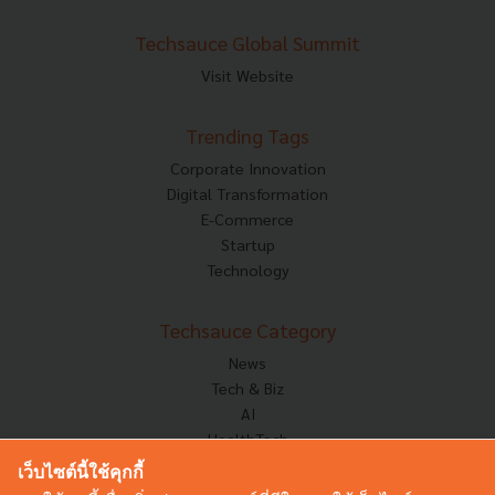
Techsauce Global Summit
Visit Website
Trending Tags
Corporate Innovation
Digital Transformation
E-Commerce
Startup
Technology
Techsauce Category
News
Tech & Biz
AI
HealthTech
Exec Insight
เว็บไซต์นี้ใช้คุกกี้
Corp Innov