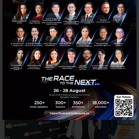
ดีลนี้ไม่ง่าย ผบห.บำรุงราษฎร์ แจง ไม่รู้เรื่องที่ BDMS จะฮุบมา
ก่อน เตรียมหารือคณะกรรมการการแข่งขันทางการค้า
ผู้บริหารโรงพยาบาลบำรุงราษฎร์แจง ไม่เคยทราบเรื่องที่ BDMS จะซื้อหุ้น
ที่เหลือทั้งหมดมาก่อน เพราะในอดีตต่างดำเนินธุรกิจอิสระต่อกัน ไม่ได้
ประสานความร่วมมือใด ๆ และยังเป็นคู่แข่ง พร้อม...
กุมภาพันธ์ 27, 2020
| By
Techsauce Team
743
News
Deal Digest
bdms
บำรุงราษฎร์