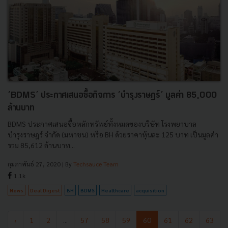
‘BDMS’ ประกาศเสนอซื้อกิจการ ‘บำรุงราษฎร์’ มูลค่า 85,000
ล้านบาท
BDMS ประกาศเสนอซื้อหลักทรัพย์ทั้งหมดของบริษัท โรงพยาบาล
บำรุงราษฎร์ จำกัด (มหาชน) หรือ BH ด้วยราคาหุ้นละ 125 บาท เป็นมูลค่า
รวม 85,612 ล้านบาท...
กุมภาพันธ์ 27, 2020
| By
Techsauce Team
1.1k
News
Deal Digest
BH
BDMS
Healthcare
acquisition
‹
1
2
...
57
58
59
60
61
62
63