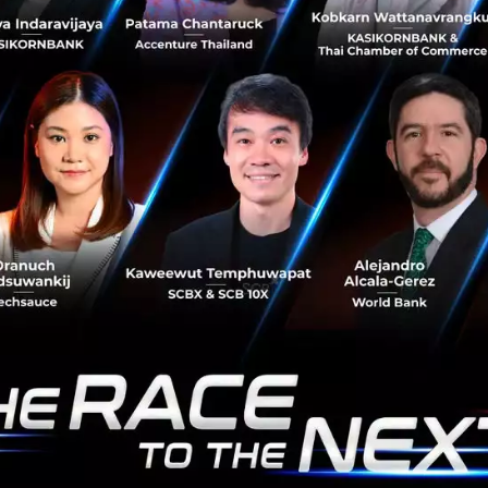
ไฮโดรเจน’ บริสุทธิ์สูง ด้วยเทคโนโลยี ATT โดยไม่ต้องคัดแยก
ประเภท ขับเคลื่อน Hydrogen Economy และเศรษฐกิจ
หมุนเวียน...
สิงหาคม 5, 2026
| By
Techsauce Team
0
Sustainable Focus
Alkaline Thermal Treatment
NECTEC ACE 2026 ฉลอง 40 ปี 'Legacy and
Beyond' รวม 4 ยุคเทคโนโลยีไทย พร้อมชวนมองบท
ต่อไปสู่ยุค AI และหุ่นยนต์ประจำบ้าน
NECTEC ฉลอง 40 ปีด้วยงาน NECTEC ACE 2026 ภายใต้แนวคิด
'Legacy and Beyond' รวม 4 ยุคเทคโนโลยีไทย พร้อมเวที
เสวนาผู้บริหาร AIS ซีเมนส์ พอร์ทัลเน็ท มองอนาคต AI ควอน
ตัม และหุ่นยนต์ 3 กั...
สิงหาคม 4, 2026
| By
Techsauce Team
0
News
AI
IBM
AIS
NECTEC