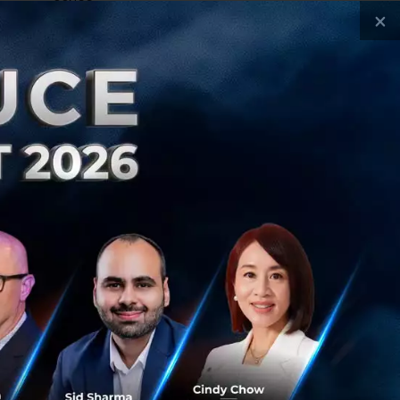
หาคมนี้ ที่ QSNCC
×
งหาคม 7, 2026
| By
Techsauce Team
ch & Biz
Workshop
TSGS2026
Exhibition
Side Events
et the VCs
Business Matching
NFT Treasure Hunt
e Race to The Next
Pickleball Networking
chsauce Global Summit 2026