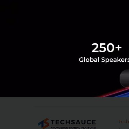
‹
1
2
3
4
5
6
7
8
...
Tech