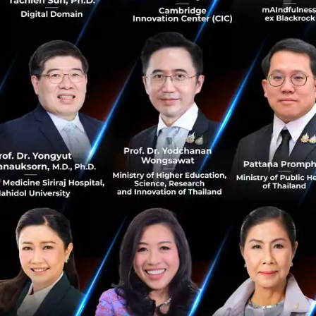
สิงหาคม 5, 2026
| By
Techsauce Team
0
News
China
mythos
claude
anthropic
ไอเดียเริ่มทำ Startup ต้องดูอย่างไรว่า ‘ไปรอด’ รู้ทัน
Tarpit Idea กับดักไอเดียดูดีที่ VC เตือนให้ถอยห่าง
กรอบคิดประเมินไอเดีย Startup และ Sequoia สแกน Tarpit
Idea ค้นหา Insight ปัญหาผมไฟลุก พร้อมวิธีคำนวณขนาด
ตลาดแบบ Bottom-up ก่อนลงมือสร้างจริง...
สิงหาคม 5, 2026
| By
Techsauce Team
0
Tech & Biz
Startup Series
Market Insight to Opportunities
นักวิจัยค้นพบวิธีเปลี่ยนขยะพลาสติก เป็นเชื้อเพลิง
ไฮโดรเจน โดยไม่ต้องคัดแยกประเภท
นักวิจัย UCLA ค้นพบวิธีเปลี่ยนขยะพลาสติกเป็น ‘เชื้อเพลิง