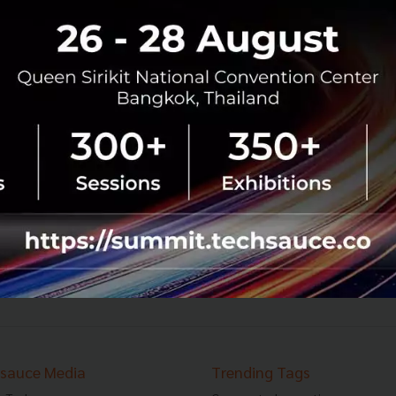
พ่อแม่จีนยอมจ่ายหลักหมื่น ส่งลูกเรียนการเงินตั้งแต่
ประถม หวังปั้น Warren Buffett รุ่นจิ๋ว
พ่อแม่ชาวจีนเริ่มหันมาส่งลูกเข้าค่ายพัฒนาทักษะด้านการเงิน
โดยหวังให้ลูกมีทักษะพื้นฐานติดตัว รู้วิธีการหาเงิน การลงทุน
และการทำธุรกิจตั้งแต่อายุยังน้อยจนกลายเป็นเทรนด์ที่หลาย
คนพูดว่...
สิงหาคม 4, 2026
| By
Techsauce Team
0
News
การเงิน
การเรียน
ประเทศจีน
warren-buffett
2763
2764
›
sauce Media
Trending Tags