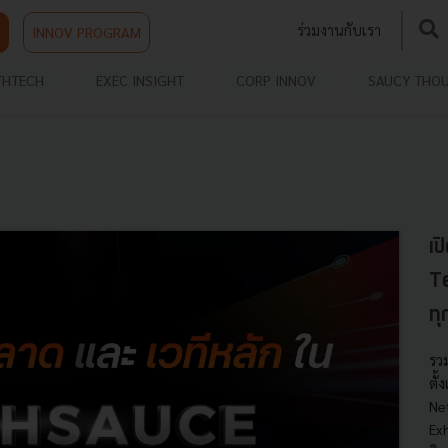
ร่วมงานกับเรา
INNOV PROGRAM
THTECH
EXEC INSIGHT
CORP INNOV
SAUCY THO
เป
T
ทุ
รว
ตั้
Ne
Ex