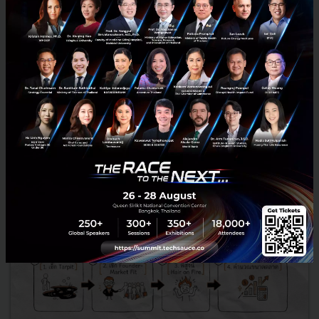
เจาะลึกชนวนตึงเครียดใหม่ 'Mythos' โมเดล AI จาก Anthropic ที่ทำให้จีน
ผวา หวั่นถูกใช้เป็นอาวุธไซเบอร์จับตาหมากเกมใหม่ในสงครามเทคโนโลยี
ระหว่างสหรัฐฯ และจีน...
สิงหาคม 5, 2026
| By
Techsauce Team
0
News
China
mythos
claude
anthropic