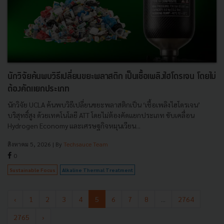
นักวิจัยค้นพบวิธีเปลี่ยนขยะพลาสติก เป็นเชื้อเพลิงไฮโดรเจน โดยไม่
ต้องคัดแยกประเภท
นักวิจัย UCLA ค้นพบวิธีเปลี่ยนขยะพลาสติกเป็น ‘เชื้อเพลิงไฮโดรเจน’
บริสุทธิ์สูง ด้วยเทคโนโลยี ATT โดยไม่ต้องคัดแยกประเภท ขับเคลื่อน
Hydrogen Economy และเศรษฐกิจหมุนเวียน...
สิงหาคม 5, 2026
| By
Techsauce Team
0
Sustainable Focus
Alkaline Thermal Treatment
‹
1
2
3
4
5
6
7
8
...
2764
2765
›