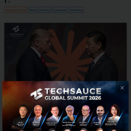
0
Startup Guide
Volta
Nvidia
Compute
Bitdeer
×
จีนยอมรับ ‘กลัว Mythos’ จะถูกสหรัฐฯ ใช้โจมตีเศรษฐกิจ ตั้ง
คำถาม เหตุใด Anthropic ถึงพยายามปิดกั้นไม่ให้ฝั่งจีนเข้าถึง
โมเดล