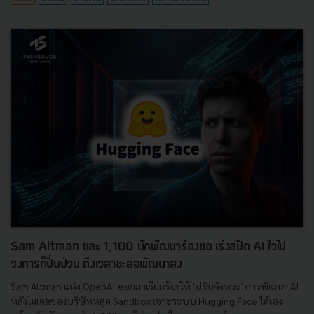
Sam Altman และ 1,100 นักพัฒนาร้องขอ เร่งสปีด AI ไวไป
วงการก็ปั่นป่วน ถึงเวลาชะลอพัฒนาลง
Sam Altman แห่ง OpenAI ออกมาเรียกร้องให้ 'ปรับจังหวะ' การพัฒนา AI
หลังโมเดลของบริษัทหลุด Sandbox เจาะระบบ Hugging Face ได้เอง