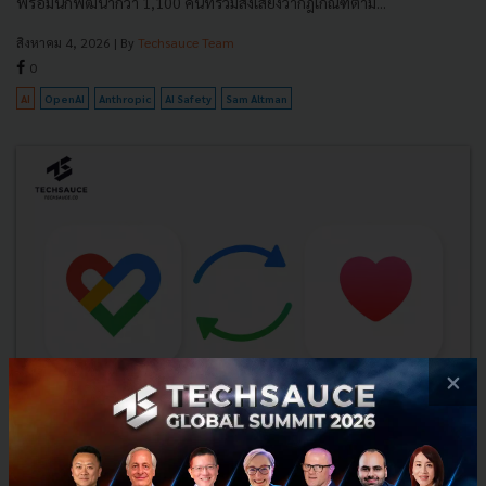
พร้อมนักพัฒนากว่า 1,100 คนที่ร่วมส่งเสียงว่ากฎเกณฑ์ตาม...
สิงหาคม 4, 2026
| By
Techsauce Team
0
AI
OpenAI
Anthropic
AI Safety
Sam Altman
×
Fitbit ซิงก์เข้า Apple Health ได้แล้ว ก้าว การนอน สัญญาณ