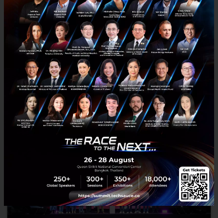
ชีพ ไหลเข้าครบ
Google Health 5.05 เพิ่มการซิงก์ข้อมูลสองทางกับ Apple Health ทำให้
ข้อมูล Fitbit ทั้งการออกกำลังกาย การนอน สัญญาณชีพ และจำนวนก้าว ส่ง
เข้า Apple Health ได้โดยตรง ปิดฉากยุคต้องพึ่งแอป...
สิงหาคม 4, 2026
| By
Techsauce Team
0
HealthTech
iOS
Apple
Google
Fitbit