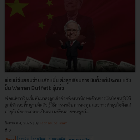
พ่อแม่จีนยอมจ่ายหลักหมื่น ส่งลูกเรียนการเงินตั้งแต่ประถม หวัง
ปั้น Warren Buffett รุ่นจิ๋ว
พ่อแม่ชาวจีนเริ่มหันมาส่งลูกเข้าค่ายพัฒนาทักษะด้านการเงิน โดยหวังให้
ลูกมีทักษะพื้นฐานติดตัว รู้วิธีการหาเงิน การลงทุน และการทำธุรกิจตั้งแต่
อายุยังน้อยจนกลายเป็นเทรนด์ที่หลายคนพูดว่...
สิงหาคม 4, 2026
| By
Techsauce Team
0
News
การเงิน
การเรียน
ประเทศจีน
warren-buffett