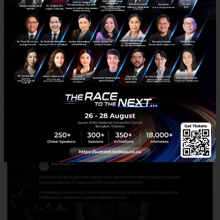
สั่นสะเทือนวงการไอที Google ปรับทัพ AI ครั้งใหญ่ Demis Hassabis
สละเก้าอี้คุม DeepMind ด้าน Jeff Dean ตำนานพนักงานคนที่ 30
ประกาศลาออกตั้งบริษัทใหม่...
สิงหาคม 6, 2026
| By
Techsauce Team
0
News
google
Jeff Dean
Demis Hassabis