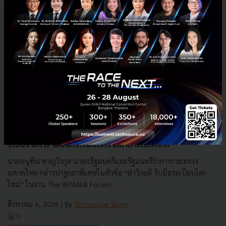
3 เรื่องที่ประเทศไทยต้อง Focus สร้างคน–นวัตกรรม–ปฏิรูป
ระบบราชการ เพื่อยกระดับขีดความสามารถประเทศ
นายอนุทิน ชาญวีรกูล นายกรัฐมนตรีและรัฐมนตรีว่าการกระทรวง
มหาดไทย กล่าวปาฐกถาพิเศษในหัวข้อ “ฝ่าวิกฤติ รับมือระเบียบโลก
ใหม่” ในงาน The INTANIA Forum...
สิงหาคม 6, 2026
| By
Techsauce Team
0