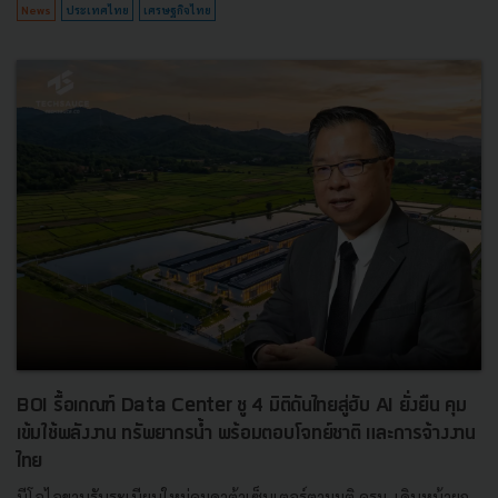
News
ประเทศไทย
เศรษฐกิจไทย
BOI รื้อเกณฑ์ Data Center ชู 4 มิติดันไทยสู่ฮับ AI ยั่งยืน คุม
เข้มใช้พลังงาน ทรัพยากรน้ำ พร้อมตอบโจทย์ชาติ และการจ้างงาน
ไทย
บีโอไอขานรับระเบียบใหม่คุมดาต้าเซ็นเตอร์ตามมติ ครม. เดินหน้ายก