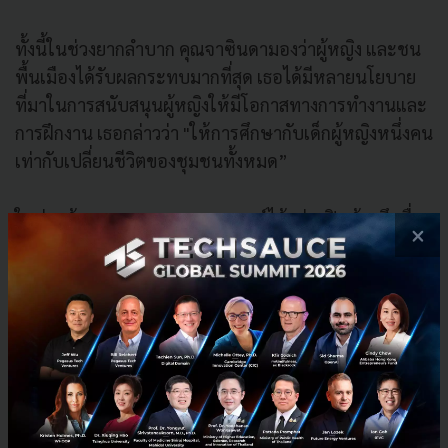
ทั้งนี้ในช่วงยากลำบาก คุณจาซินดามองว่าผู้หญิง และชน
พื้นเมืองได้รับผลกระทบมากที่สุด เธอได้มีหลายนโยบาย
ที่มาในการสนับสนุนผู้หญิงให้มีโอกาสทางการทำงานและ
การฝึกงาน เธอกล่าวว่า "ให้การศึกษากับเด็กผู้หญิงหนึ่งคน
เท่ากับเปลี่ยนชีวิตของชุมชนทั้งหมด”
ในช่วงท้ายของงานคุณกอบกาญจน์ได้กล่าวปิดท้ายถึงเรื่อง
×
ความร่วมมือว่า “การร่วมมือไม่ได้หมายถึงการเซ็น MoU
อีกฉบับหนึ่ง เราต้องมีศรัทธาว่าเราสร้างการเปลี่ยนแปลง
ได้ การเปลี่ยนแปลงเริ่มได้จากตัวเรา”
News
APEC
apec-2022
jacinda ardern
inclusive Growth
apec-ceo-summit-2022