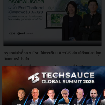
กรุงเทพโปรดิ๊วส x Esri ใช้ดาวเทียม ArcGIS ส่องพิกัดแปลงปลูก
ดันเกษตรโปร่งใส
กรุงเทพโปรดิ๊วส ผนึก Esri Thailand นำระบบแผนที่อัจฉริยะ 'ArcGIS'
และภาพถ่ายดาวเทียม ตรวจพิกัดแปลงปลูกวัตถุดิบอาหารสัตว์ ยกระดับ
ความโปร่งใส ตอบโจทย์มาตรฐานค้าโลก EUDR พร้อมลดต้นทุนก...
สิงหาคม 7, 2026
| By
Techsauce Team
0
PR News
arcgis