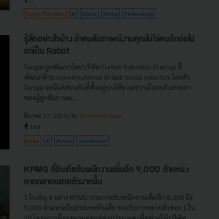
Saucy Thoughts
AI
Ethics
Hiring
Technology
รู้สึกอย่างไรบ้าง ถ้าคนสัมภาษณ์งานคุณไม่ใช่คนอีกต่อไป
แต่เป็น Robot
Tengai ถูกพัฒนาโดยบริษัท Furhat Robotics Startup ที่
พัฒนาด้าน conversational AI และ social robotics โดยตัว
Tengai จะมีแค่ส่วนหัวที่ตั้งอยู่บนโต๊ะ และวางในระดับสายตา
ของผู้ถูกสัมภาษณ...
มีนาคม 17, 2019
| By
Techsauce Team
164
News
AI
Robot
recruitment
KPMG ที่อินเดียรับพนักงานเพิ่มอีก 9,000 ตำแหน่ง
คาดตลาดขยายตัวมากขึ้น
1 ใน Big 4 อย่าง KPMG ประกาศรับพนักงานเพิ่มอีก 8,000 ถึง
9,000 ตำแหน่งในประเทศอินเดีย รองรับการขยายตัวของ 1 ใน
10 โครงการที่จะขยายออกสู่ต่างประเทศ เพื่อช่วยให้บริษัท