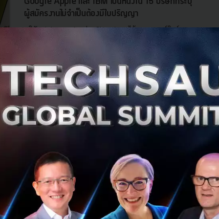
Google Apple และ IBM เป็นหนึ่งใน 15 บริษัทที่ระบุ
ผู้สมัครงานไม่จำเป็นต้องมีใบปริญญา
บริษัท Job-search อย่าง Glassdoor ได้ออกมาแชร์ลิสต์ราย
ชื่อของบริษัท 15 บริษัทที่ระบุว่ารับพนักงานที่ไม่จำเป็นต้องมี
ปริญญาก็ได้ โดยรายชื่อบริษัทดังๆ ที่ติดอยู่ในลิสต์นี้มีบริษัท
สายเ...
สิงหาคม 19, 2018
| By
mimee
454
News
EY
job
IBM
Apple
3 ปัญหาโลกแตกที่ SME หรือ Startup เจอกันมา
ตลอดในการหาพนักงานใหม่พร้อมวิธีแก้
การมีธุรกิจขนาดเล็ก หรือ สตาร์ทอัพที่สำเร็จได้ สิ่งที่คุณจะมอง
ข้ามไปไม่ได้เลยคือการหาพนักงานคนเก่งเข้ามาช่วยขับเคลื่อน
ให้บริษัทของคุณเดินหน้า แต่การหาคนที่ใช่ พนักงานที่ดีๆ มัน
ใช่ว...
กรกฎาคม 7, 2018
| By
Techsauce Team