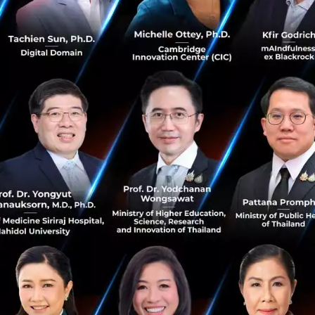
31
News
HR
Workshop
recruitment
Human Resource
EcommerceIQ เผย Soft Skills คือทักษะสำคัญที่
แก้ปัญหาบุคลากรใน Southeast Asia
ecommerceIQ ผู้รวบรวมผลการวิจัยและการรายงานเกี่ยวกับ
การค้าปลีกออนไลน์ หรือ e-Commerce แห่งแรกในภูมิภาค
เอเชียตะวันออกเฉียงใต้ ได้จัดทำการสำรวจบริษัทเทคโนโลยี
ชั้นนำในประเทศอินโดนีเซี...
พฤษภาคม 25, 2018
| By
Techsauce Team
79
Tech & Biz
SEA
Soft Skill
recruitment
eCommerceIQ
WorkVenture สตาร์ทอัพค้นหางาน ได้รับเงินระดมทุน
ระดับ Series A มูลค่ากว่า 117 ล้านบาท
WorkVenture.com เว็บไซต์ค้นหางานและรีวิวบริษัท ที่ได้รับ
การขนานนามว่าเป็น “เน็ตฟลิกซ์สำหรับค้นหางาน” (Netflix