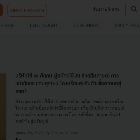
ร่วมงานกับเรา
INNOV PROGRAM
THTECH
EXEC INSIGHT
CORP INNOV
SAUCY THO
บริษัทใช้ AI คัดคน ผู้สมัครใช้ AI ช่วยสัมภาษณ์ การ
แข่งขันของงานยุคใหม่ โกงหรือแค่ปรับตัวเพื่อความอยู่
รอด?
สำรวจเทรนด์การใช้ AI ช่วยตอบคำถามสัมภาษณ์งานแบบเรียล
ไทม์ เจาะลึกเบื้องหลังว่านี่คือการโกง หรือเป็นเพียงการตอบโต้
ของคนทำงานต่อกระบวนการจ้างงานที่พึ่งพา AI มากเกินไป
จนนำไปสู่ปรัชญาใ...
ตุลาคม 18, 2025
| By
Techsauce Team
5