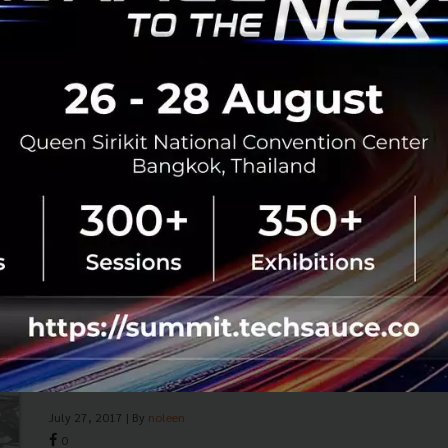
หาคนจากนอก UK มาทำงานยากขึ้น
Brexit แผลงฤทธิ์ใส่ Tech Startup ใน UK แล้ว เมื่อ 1 ใน 3 ของ
Tech Startup ในลอนดอนระบุกำลังประสบปัญหาขาดคน
ทำงานที่มาจากนอก UK......
พฤศจิกายน 17, 2017
| By
Techsauce Team
0
News
UK
Brexit
Startup
recruitment
How we work has changed – how we
recruit should do the same
We have all been there, whether a graduate fresh out of
university looking for your first job or a seasoned
employee looking for a new job - the dreaded perusal of
all recruitment ...
July 27, 2017
| By
noleen
0