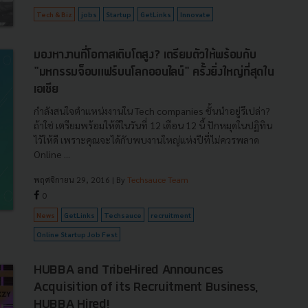
Tech & Biz
jobs
Startup
GetLinks
Innovate
มองหางานที่โอกาสเติบโตสูง? เตรียมตัวให้พร้อมกับ
"มหกรรมจ็อบแฟร์บนโลกออนไลน์" ครั้งยิ่งใหญ่ที่สุดใน
เอเชีย
กำลังสนใจตำแหน่งงานใน Tech companies ชั้นนำอยู่รึเปล่า?
ถ้าใช่ เตรียมพร้อมให้ดีในวันที่ 12 เดือน 12 นี้ ปักหมุดในปฏิทิน
ไว้ให้ดี เพราะคุณจะได้กับพบงานใหญ่แห่งปีที่ไม่ควรพลาด
Online ...
พฤศจิกายน 29, 2016
| By
Techsauce Team
0
News
GetLinks
Techsauce
recruitment
Online Startup Job Fest
HUBBA and TribeHired Announces
Acquisition of its Recruitment Business,
HUBBA Hired!