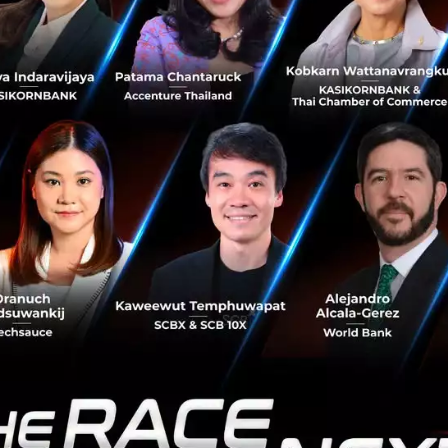
for Jobs) ได้รับเงินทุนสนับสนุนจากภาคเอกชน มูลค่า 3.6 ล้าน
ดอลลาร์สหรัฐ...
ธันวาคม 14, 2017
| By
Techsauce Team
0
News
Startup
Thailand
Investment
WorkVenture
สศค. เผย 10 อาชีพเสี่ยงถูก AI แย่งงานในอนาคต
สำนักงานเศรษฐกิจการคลัง (สศค.) เผย 10 อาชีพเสี่ยงถูก AI
แย่งงานในอนาคต มีนักพัฒนาเว็บไซต์, นักการตลาดออนไลน์
และ นักบัญชี ติดโผด้วย คาด 20 ปีข้างหน้ามีแรงงานตกงานมาก
ถึง 140 ล้านคน ...
ธันวาคม 1, 2017
| By
Techsauce Team
1
News
AI
FBO
แรงงาน
recruitment
Brexit แผลงฤทธิ์! Tech Startup ในลอนดอนเริ่ม