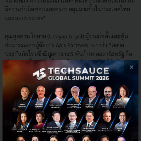
หมายที่กว้างกว่านั้นในการผลักดันระบบนิเวศประกันภัยที่
มีความรับผิดชอบและครอบคลุมมากขึ้นในประเทศไทย
และนอกประเทศ”
คุณอุทยาน โกยาล (Udayan Goyal) ผู้ร่วมก่อตั้งและหุ้น
ส่วนกรรมการผู้จัดการ Apis Partners กล่าวว่า “ตลาด
ประกันภัยไทยซึ่งมีมูลค่าราว 5 พันล้านดอลลาร์สหรัฐ ถือ
เป็นตลาดที่ใหญ่ที่สุดในเอเชียตะวันออกเฉียงใต้ เมื่อผนวก
×
กับภาวะผู้นำที่โดดเด่นของคุณนิโคลัสและทีมงาน ทำให้รู้
ใจเหมาะสมอย่างยิ่งกับแนวทางการลงทุนของทั้ง Apis
และ Asia Partners รู้ใจกำลังเปลี่ยนโฉมอุตสาหกรรมด้วย
การก้าวข้ามโมเดลที่พึ่งพานายหน้าแบบดั้งเดิม และเรา
มั่นใจว่า ด้วยการสนับสนุนอย่างใกล้ชิดจากทีมผู้เชี่ยวชาญ
ด้านการเงินและเทคโนโลยีของ Apis บริษัทจะมีศักยภาพ
เติบโตสู่การเป็นผู้นำตลาดอย่างชัดเจน”