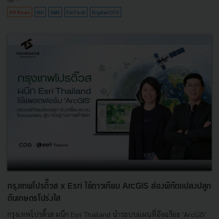
PR News
ttb
SME
FinTech
Digital CFO
กรุงเทพโปรดิ๊วส x Esri ใช้ดาวเทียม ArcGIS ส่องพิกัดแปลงปลูก
ดันเกษตรโปร่งใส
กรุงเทพโปรดิ๊วส ผนึก Esri Thailand นำระบบแผนที่อัจฉริยะ 'ArcGIS'