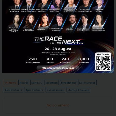
คุณนิโคลัส ฟาเกต์ ประธานเจ้าหน้าที่บริหารและผู้ก่อตั้ง
กลุ่มรู้ใจ กล่าวว่า “Apis และ Asia Partners นำเสนอทั้ง
องค์ความรู้และประสบการณ์เชิงปฏิบัติในการขับเคลื่อน
การเติบโต ซึ่งจะช่วยเสริมความสามารถของรู้ใจในการ
รักษาการเติบโตอย่างมีวินัย เพื่อพัฒนาผลิตภัณฑ์อย่างต่อ
เนื่อง และผลักดันพันธกิจของเราที่ต้องการส่งมอบประกัน
ภัยที่เข้าถึงง่ายและเป็นธรรมให้กับลูกค้าทั่วเอเชียตะวัน
ออกเฉียงใต้ เราซาบซึ้งในความไว้วางใจและการสนับสนุน
จากผู้ถือหุ้นเดิมที่เข้าร่วมการระดมทุนรอบใหม่นี้ทั้งหมด
ซึ่งได้ช่วยตอกย้ำความเชื่อมั่นในรู้ใจอีกครั้ง”
PR News
Roojai
Series C
Insurtech
Investment
EV Insurance
Asia Partners
Apis Partners
Car Insurance
Startup Thailand
No comment