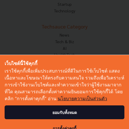
Startup
Technology
Techsauce Category
News
Tech & Biz
AI
HealthTech
Exec Insight
เว็บไซต์นี้ใช้คุกกี้
Corp Innov
เราใช้คุกกี้เพื่อเพิ่มประสบการณ์ที่ดีในการใช้เว็บไซต์ แสดง
Saucy Thoughts
เนื้อหาและโฆษณาให้ตรงกับความสนใจ รวมถึงเพื่อวิเคราะห์
Based On
การเข้าใช้งานเว็บไซต์และทำความเข้าใจว่าผู้ใช้งานมาจาก
Sustainable
ที่ใด คุณสามารถเลือกตั้งค่าความยินยอมการใช้คุกกี้ได้ โดย
Videos
คลิก “การตั้งค่าคุกกี้” อ่าน
นโยบายความเป็นส่วนตัว
Podcast
Startup Guide
ยอมรับทั้งหมด
0
© Copyright 2026 :
Techsauce All rights reserved.
การตั้งค่าคุกกี้