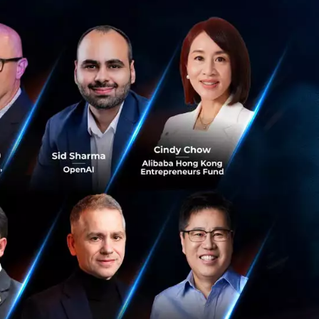
ฝากส่งได้ตามปกติ
ีความมั่นคงแข็ง
มห่ออื่นๆ เช่น