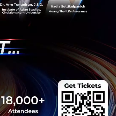
วามโปร่งใส ตอบโจทย์
ุนก...
 Team
e สานต่อความร่วม
 Hunt Season 4 ยก
echsauce Global
uce อีกครั้งในงาน
ายใต้ธีม "The Race
ี่ 26-28 สิงหาคม 2026
 Team