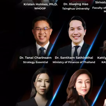
กระดาษหนังสือพิมพ
ล่างสุด พร้อมใส่ว
แน่นเต็มพื้นที่ ป้อ
0
หาย
PR News
logistics
e-c
1
RELATED A