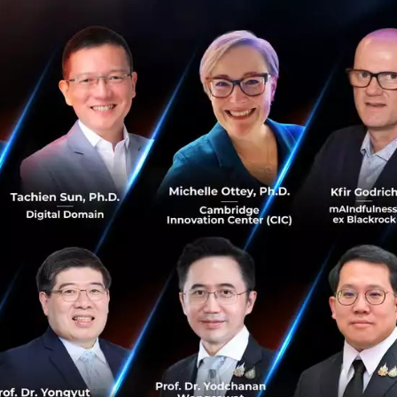
ที่ต้องการฝากส่งผลไม้ที่มีเปลือกแข็ง เช่น
มังคุด ทุเรียน สามารถ
คือ เลือกใช้บรรจุภัณฑ์/ หีบห่อที่มีรูสำหรับระบายอากาศ และม
กระดาษแข็ง ลังพลาสติก หุ้มห่อผลไม้ด้วยโฟมตาข่าย หรือวัสดุหุ้