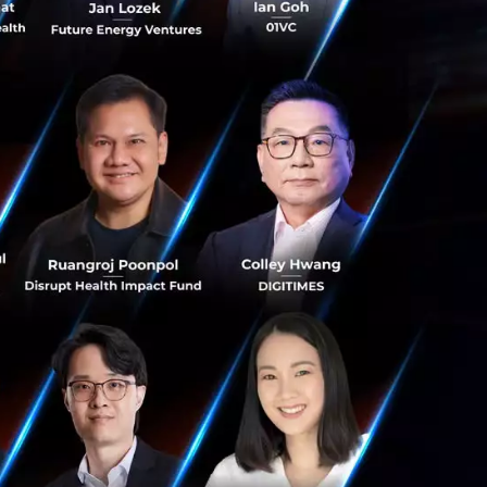
ระดาษแข็งรองไว้
 กรุรอบผลไม้ให้
กันผลไม้ช้ำ/ เสีย
เทียม ArcGIS ส่อง
ส
nd นำระบบแผนที่
เทียม ตรวจพิกัดแปลง