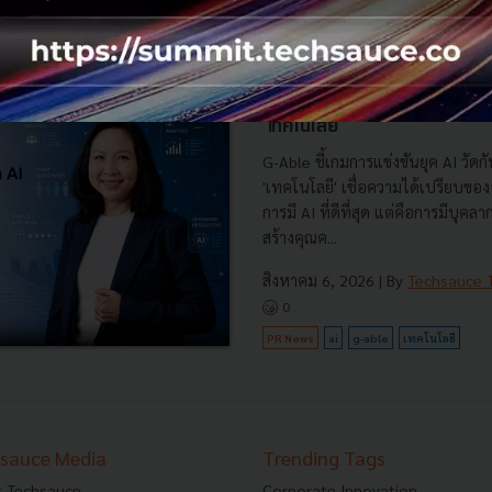
PR News
six-network
nft-treasure-hu
techsauce-global-summit-2026
G-Able ชี้เกมการแข่งขันยุค AI วัด
'เทคโนโลยี'
G-Able ชี้เกมการแข่งขันยุค AI วัดกัน
'เทคโนโลยี' เชื่อความได้เปรียบขององ
การมี AI ที่ดีที่สุด แต่คือการมีบุคลา
สร้างคุณค...
สิงหาคม 6, 2026
| By
Techsauce
0
PR News
ai
g-able
เทคโนโลยี
sauce Media
Trending Tags
 Techsauce
Corporate Innovation