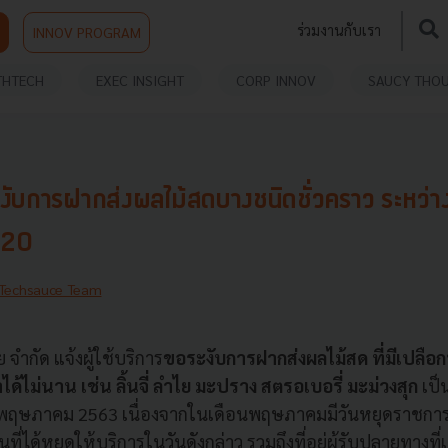
ร่วมงานกับเรา
INNOV PROGRAM
THTECH
EXEC INSIGHT
CORP INNOV
SAUCY THO
งับการฝากส่งผลไม้สดบางชนิดชั่วคราว ระหว่าง
020
Techsauce Team
จำกัด แจ้งผู้ใช้บริการ
ขอระงับการฝากส่งผลไม้ส
ด ที่มีเปลือ
าได้ไม่นาน เช่น
ลิ้นจี่ ลำไย มะปราง สตรอเบอรี่ มะม่วงสุก
เป็
2 พฤษภาคม 2563 เนื่องจากในเดือนพฤษภาคมมีวันหยุดราชการห
ที่ได้หยุดให้บริการในวันดังกล่าว รวมถึงที่อยู่ผู้รับปลายทางที