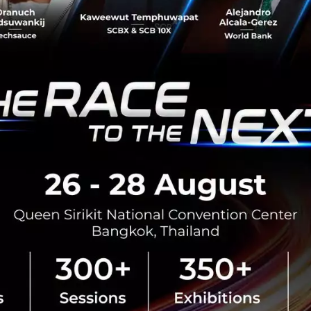
ปลูกวัตถุดิบอาหารสัตว์ ยกระดับค
มาตรฐานค้าโลก EUDR พร้อมลดต้นท
สิงหาคม 7, 2026
| By
Techsauce
0
PR News
arcgis
SIX Network และ Techsauc
มือปีที่ 4 นำ NFT Treasure
ระดับประสบการณ์ดิจิทัลใน T
Summit 2026
SIX Network ผนึกกำลังกับ Techsa
Techsauce Global Summit 2026 ภ
to The Next…" จัดขึ้นระหว่างวันท
ณ ศูนย์การประชุมแห่งชาติสิริ...
สิงหาคม 6, 2026
| By
Techsauce
0