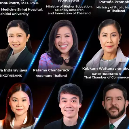
์ แผ่นกันกระแทก บรรจุลงในบรรจุภัณฑ์/ หีบห่อที่วางแผ่นก
ัสดุกันกระแทก เช่น โฟมชนิดเม็ด ฝอยกระดาษ เศษหนังสือพิมพ์
งกันไม่ให้ผลไม้ขยับได้ และปิดผนึกหีบห่อให้เรียบร้อย เพื่อป้อง
ommerce
ไปรษณีย์ไทย
No comment
RTICLE
กรุงเทพโปรดิ๊วส x Esri ใช้ดาว
พิกัดแปลงปลูก ดันเกษตรโปร่งใ
กรุงเทพโปรดิ๊วส ผนึก Esri Thaila
อัจฉริยะ 'ArcGIS' และภาพถ่ายดาว