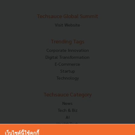
Techsauce Global Summit
Visit Website
Trending Tags
Corporate Innovation
Digital Transformation
E-Commerce
Startup
Technology
Techsauce Category
News
Tech & Biz
AI
HealthTech
Exec Insight
เว็บไซต์นี้ใช้คุกกี้