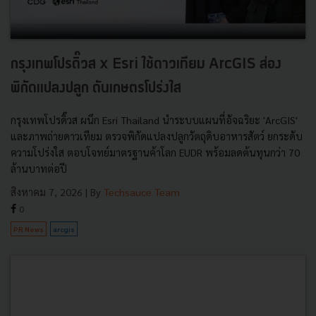
กรุงเทพโปรดิ๊วส x Esri ใช้ดาวเทียม ArcGIS ส่อง
พิกัดแปลงปลูก ดันเกษตรโปร่งใส
กรุงเทพโปรดิ๊วส ผนึก Esri Thailand นำระบบแผนที่อัจฉริยะ 'ArcGIS'
และภาพถ่ายดาวเทียม ตรวจพิกัดแปลงปลูกวัตถุดิบอาหารสัตว์ ยกระดับ
ความโปร่งใส ตอบโจทย์มาตรฐานค้าโลก EUDR พร้อมลดต้นทุนกว่า 70
ล้านบาทต่อปี
สิงหาคม 7, 2026
| By
Techsauce Team
0
PR News
arcgis