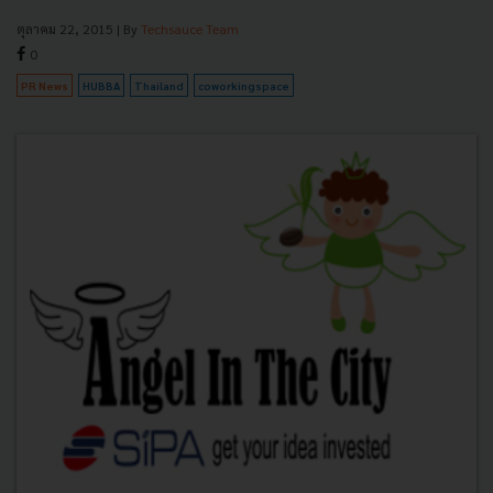
ตุลาคม 22, 2015
| By
Techsauce Team
0
PR News
HUBBA
Thailand
coworkingspace