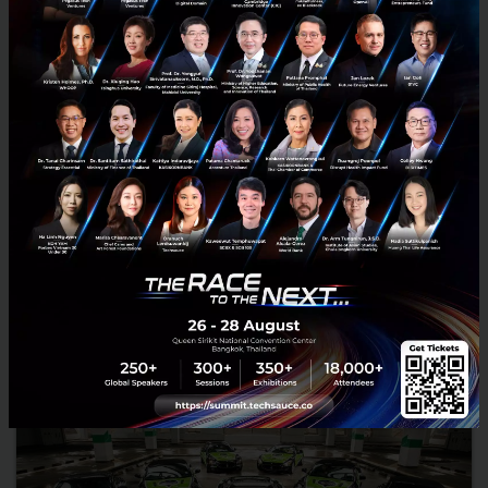
Software Park ขอเชิญชวนเข้าร่วมโครงการ Active Citizen
Geek So Good
“โครงการรณรงค์ขับเคลื่อนการสร้างพลเมืองเพื่อประเทศไทยที่น่าอยู่”
หรือ “Active Citizen” ของ สำนักงานกองทุนสนับสนุนการสร้างเสริมสุข
ภาพ (สสส.) คือโครงการที่มุ่งเน้นเปลี่ยนคนรุ่นใหม่ท...
ตุลาคม 12, 2015
| By
Techsauce Team
0
PR News
News
Active Citizen
Software Park Thailand