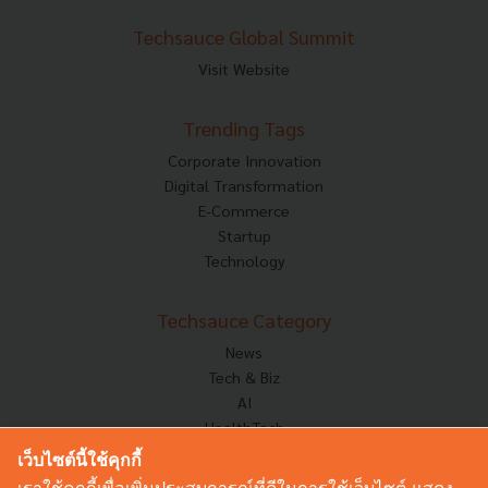
Techsauce Global Summit
Visit Website
Trending Tags
Corporate Innovation
Digital Transformation
E-Commerce
Startup
Technology
Techsauce Category
News
Tech & Biz
AI
HealthTech
Exec Insight
เว็บไซต์นี้ใช้คุกกี้
Corp Innov