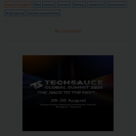
Saucy Thoughts
SEA
women
Gerena
Startup
chiiwii live
Saucier Life
ikigai group
women empowering
No comment