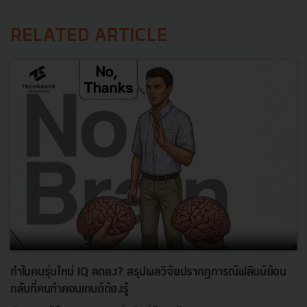
RELATED ARTICLE
ทำไมคนรุ่นใหม่ IQ ลดลง? สรุปผลวิจัยปรากฏการณ์ฟลินน์ย้อน
กลับที่คนทำคอนเทนต์ต้องรู้