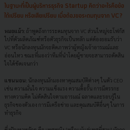
ในฐานะที่เป็นผู้บริหารธุรกิจ Startup
คิดว่าอะไรคือข้อ
ได้เปรียบ หรือเสียเปรียบ เมื่อต้องขอระดมทุนจาก VC?
หมอแม้ว
: ถ้าพูดถึงการระดมทุนจาก VC ส่วนใหญ่จะโฟกัส
ไปที่ตัวผลิตภัณฑ์หรือตัวธุรกิจเป็นหลัก แต่ต้องยอมรับว่า
VC หรือนักลงทุนมักจะติดภาพว่าผู้หญิงเจ้าอารมณ์และ
อ่อนไหว ขณะที่มองว่าทีมที่นำโดยผู้ชายจะสามารถตัดสิน
ใจได้ชัดเจนกว่า
แชนนอน
: นักลงทุนมักมองหาคุณสมบัติต่างๆ ในตัว CEO
เช่น ความมั่นใจ ความแข็งแรง ความดื้อรั้น การมีตรรกะ
ทางความคิด ไม่ตัดสินใจตามอารมณ์ ฉลาดและรอบรู้ใน
ธุรกิจของตัวเอง การมีเครือข่าย และคุณสมบัติอื่นๆ ในการ
ทำธุรกิจ
ซึ่งปัญหาหลักๆ คือ เพศหญิง (หรือแม้แต่เพศที่สาม) มักถูก