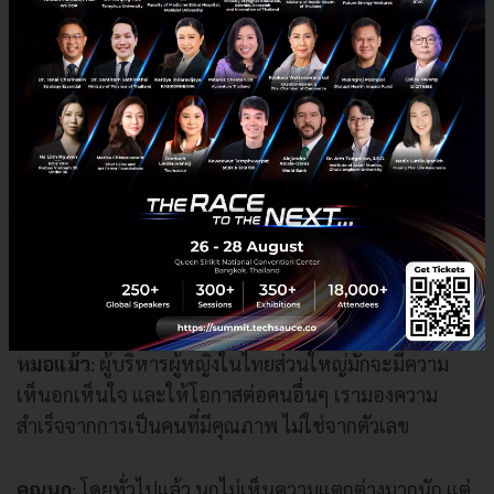
ร่วมงานทั้งผู้หญิง และผู้ชายที่เชื่อมั่นในความคิดและความ
สามารถ คนที่อยู่ในวงการ Startup มักจะเป็นคนที่มีความ
คิดเปิดกว้าง แต่ถึงอย่างนั้นเราก็ยังต้องพัฒนาต่อไป เพื่อ
ให้เกิดความเท่าเทียมที่แท้จริง
Chiiwii LIVE CEO Dr. Sakunee Niranvichaiya (Maew)
อะไรคือสิ่งที่ทำให้ผู้บริหารหญิงไทยแตกต่างจากชาติอื่น?
หมอแม้ว
: ผู้บริหารผู้หญิงในไทยส่วนใหญ่มักจะมีความ
เห็นอกเห็นใจ และให้โอกาสต่อคนอื่นๆ เรามองความ
สำเร็จจากการเป็นคนที่มีคุณภาพ ไม่ใช่จากตัวเลข
คุณนก
: โดยทั่วไปแล้ว นกไม่เห็นความแตกต่างมากนัก แต่