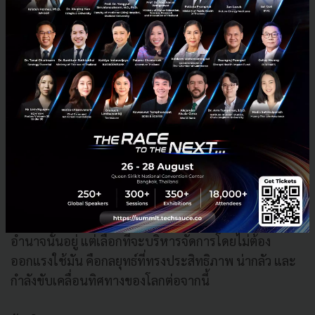
มองของนักวิเคราะห์ชั้นนำที่ชี้ว่า จีนใช้เวลาตลอดหลายปี
ที่ผ่านมาในการซุ่มยึดครองตลาดแร่หายาก และห่วงโซ่
อุปทานวัสดุต้นน้ำที่เป็นหัวใจสำคัญของทั้งยุทโธปกรณ์
และฮาร์ดแวร์ AI จนอเมริกาแทบไม่เหลืออำนาจในการ
ควบคุมทรัพยากรที่ตนเองจำเป็นต้องใช้
บทสรุปจากทริปเยือนจีนของ Dalio ในครั้งนี้ จึงเป็นการ
ตอกย้ำว่า โลกกำลังก้าวผ่านจากระเบียบพหุภาคีที่อิงตาม
กฎเกณฑ์และนำโดยสหรัฐฯ ไปสู่ระเบียบโลกแบบสองขั้ว
อำนาจที่มีลำดับชั้นชัดเจน บทเรียนสำคัญสำหรับผู้บริหาร
และนักลงทุนในยุคนี้คือ ในระบบนิเวศใหม่ที่กำลังก่อตัว
ขึ้น การมีอำนาจล้นมือ การแสดงให้คู่ต่อสู้เห็นว่าเรามี
อำนาจนั้นอยู่ แต่เลือกที่จะบริหารจัดการโดยไม่ต้อง
ออกแรงใช้มัน คือกลยุทธ์ที่ทรงประสิทธิภาพ น่ากลัว และ
กำลังขับเคลื่อนทิศทางของโลกต่อจากนี้