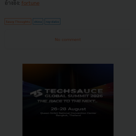
อ้างอิง:
fortune
Saucy Thoughts
china
ray-dalio
No comment