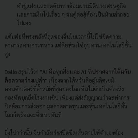
คำขู่แฝง และกดดันทางอ้อมผ่านมิติทางเศรษฐกิจ
และการเงินไปเรื่อย ๆ จนคู่ต่อสู้ต้องเป็นฝ่ายล่าถอย
ไปเอง
แต้มต่อที่ทรงพลังที่สุดของจีนในเวลานี้ไม่ใช่ขีดความ
สามารถทางการทหาร แต่คือห่วงโซ่อุปทานเทคโนโลยีขั้น
สูง
Dalio สรุปไว้ว่า
"AI คือทุกสิ่ง และ AI ที่ปราศจากไต้หวัน
คือความว่างเปล่า"
เนื่องจากไต้หวันคือผู้ผลิตเซมิ
คอนดักเตอร์ที่ล้ำสมัยที่สุดของโลก จีนไม่จำเป็นต้องส่ง
กองทัพบุกยึดโรงงานชิป เพียงแค่ส่งสัญญาณว่าจะทำการ
ปิดล้อมการส่งออก มูลค่าตลาดทุนและหุ้นเทคโนโลยีทั่ว
โลกก็พร้อมจะดิ่งเหวทันที
ยิ่งไปกว่านั้น จีนกำลังเร่งสปีดขีดเส้นตายให้ตัวเองต้อง