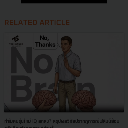
RELATED ARTICLE
ทำไมคนรุ่นใหม่ IQ ลดลง? สรุปผลวิจัยปรากฏการณ์ฟลินน์ย้อน