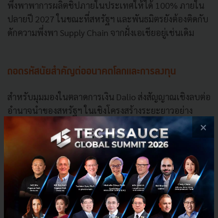
พึ่งพาพาการผลิตชิปภายในประเทศให้ได้ 100% ภายใน
ปลายปี 2027 ในขณะที่สหรัฐฯ และพันธมิตรยังต้องติดกับ
ดักความพึ่งพา Supply Chain จากฝั่งเอเชียอยู่เช่นเดิม
ถอดรหัสนัยสำคัญต่ออนาคตโลกและการลงทุน
สำหรับมุมมองในตลาดการเงิน Dalio ส่งสัญญาณเชิงลบต่อ
อำนาจนำของสหรัฐฯ ในเชิงโครงสร้างระยะยาวอย่าง
ชัดเจน กลุ่มทุนยักษ์ใหญ่ของจีนเริ่มลดความเสี่ยงด้วยการ
×
ปฏิเสธที่จะสะสมสินทรัพย์ในสกุลเงินดอลลาร์สหรัฐฯ
เพราะหวาดระแวงเรื่องการถูกคว่ำบาตร และหันไปผลัก
ดันบทบาทของเงินหยวนในเวทีการค้าโลกแทน
ส่งผลให้เม็ดเงินทุนเริ่มไหลออกจากระบบการเงินเดิมที่
อเมริกาเคยเป็นผู้คุมกฎมาตลอด 80 ปี สอดคล้องกับมุม