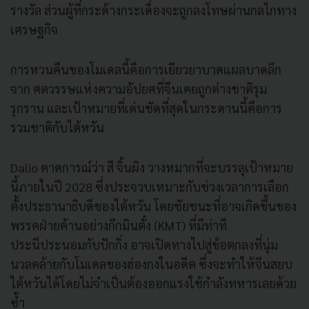
รางวัล ส่วนผู้ที่กระด้างกระเดื่องจะถูกลงโทษผ่านกลไกทาง
เศรษฐกิจ
การหวนคืนของโมเดลนี้คือการเยียวยาบาดแผลบาดลึก
จาก ศตวรรษแห่งความอัปยศที่จีนเคยถูกต่างชาติรุม
รุกราน และเป้าหมายที่เด่นชัดที่สุดในกระดานนี้คือการ
รวมชาติกับไต้หวัน
Dalio คาดการณ์ว่า สี จิ้นผิง วางหมากที่จะบรรลุเป้าหมาย
นี้ภายในปี 2028 ซึ่งประจวบเหมาะกับช่วงเวลาการเลือก
ตั้งประธานาธิบดีของไต้หวัน โดยชัยชนะที่อาจเกิดขึ้นของ
พรรคฝ่ายค้านอย่างก๊กมินตั๋ง (KMT) ที่มีท่าที
ประนีประนอมกับปักกิ่ง อาจเปิดทางไปสู่ข้อตกลงที่นุ่ม
นวลคล้ายกับโมเดลของฮ่องกงในอดีต ซึ่งจะทำให้จีนสยบ
ไต้หวันได้โดยไม่จำเป็นต้องออกแรงใช้กำลังทหารเลยด้วย
ซ้ำ