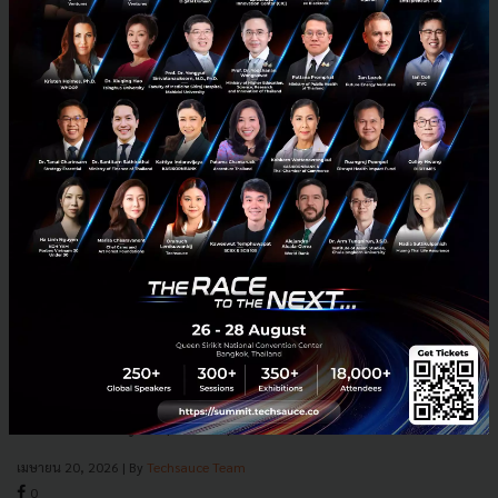
Cerebras เดินหน้าเข้าตลาดหุ้น รายได้โต 75% แตะ $510 ล้าน
พลิกจากขาดทุนมาเป็นกำไร $238 ล้าน
Cerebras ผู้ผลิตชิป AI ยื่นขอเข้าตลาดหุ้นอีกครั้ง หลังรายได้ปีที่ผ่านมาโต
75% แตะ $510 ล้าน และพลิกมีกำไร $238 ล้าน ท่ามกลางกระแส IPO
เทคโนโลยีครั้งใหญ่ที่มี SpaceX, OpenAI และ Ant...
เมษายน 20, 2026
| By
Techsauce Team
0