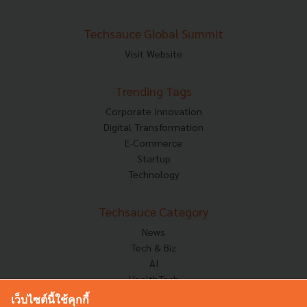
Techsauce Global Summit
Visit Website
Trending Tags
Corporate Innovation
Digital Transformation
E-Commerce
Startup
Technology
Techsauce Category
News
Tech & Biz
AI
HealthTech
Exec Insight
เว็บไซต์นี้ใช้คุกกี้