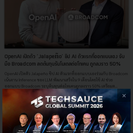
OpenAI เปิดตัว ‘Jalapeño’ ชิป AI ตัวแรกที่ออกแบบเอง จับ
มือ Broadcom ลดต้นทุนรันโมเดลต่อโทเคน ถูกลงราว 50%
OpenAI เปิดตัว Jalapeño ชิป AI ตัวแรกที่ออกแบบเองร่วมกับ Broadcom
เน้นงาน Inference ของ LLM พัฒนาเสร็จใน 9 เดือนโดยใช้ AI ช่วย
ออกแบบ Broadcom ระบุต้นทุนต่อโทเคนถูกลงราว 50% เตรียมต...
×
มิถุนายน 25, 2026
| By
Techsauce Team
0
Tech & Biz
LLM
ASIC
Nvidia
OpenAI