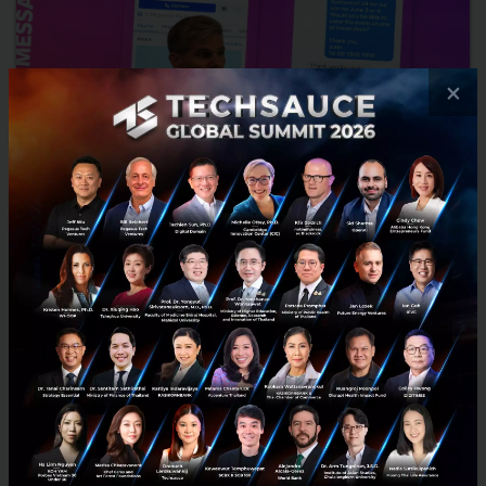
×
Facebook เผยผลสำรวจการแชททำให้คนซื้อสินค้ามากขึ้น
พร้อมเทคนิคการขายผ่าน Conversational Commerce
Conversational Commerce หรือการแชทคุยกับร้านค้าเพื่อซื้อสินค้า
นั่นเอง และหนึ่งในช่องทางสำคัญในการซื้อขายรูปแบบนี้ก็คือ Facebook
Messenger ที่ได้มาเผยผลสำรวจการซื้อขาย Facebook Mess...
พฤศจิกายน 19, 2019
| By
Techsauce Team
1.2k
Tech & Biz
facebook
social-commerce
facebook messenger