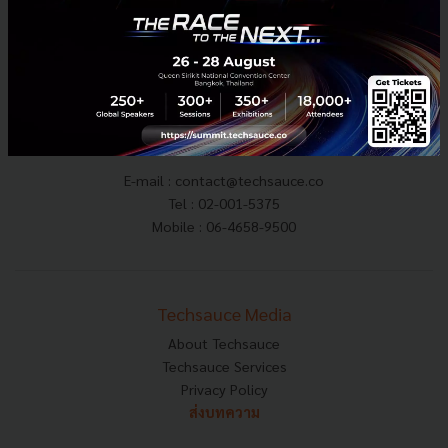
conversational commerce
E-mail :
contact@techsauce.co
Tel : 02-001-5375
Mobile : 06-4658-9500
Techsauce Media
About Techsauce
Techsauce Services
Privacy Policy
ส่งบทความ