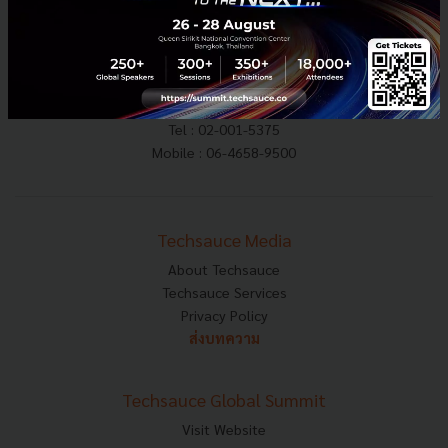
E-mail :
contact@techsauce.co
Tel : 02-001-5375
Mobile : 06-4658-9500
Techsauce Media
About Techsauce
Techsauce Services
Privacy Policy
ส่งบทความ
Techsauce Global Summit
Visit Website