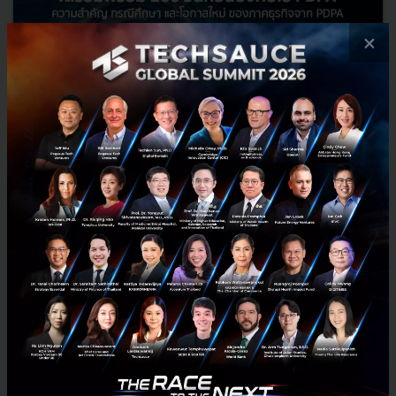
×
เตรียมพร้อม 100 วันก่อนบังคับใช้ PDPA ความสำคัญ กรณี
ศึกษา และโอกาสใหม่ของภาคธุรกิจจาก PDPA
หากพูดถึงเทรนด์ธุรกิจที่มาแรงมากในช่วงปีที่ผ่านมา คงหนีไม่พ้นการใช้
Big Data เพื่อวิเคราะห์กลยุทธ์จากข้อมูลส่วนบุคคล ซึ่งหาก Big Data คือ
พลังที่ยิ่งใหญ่ พ.ร.บ. คุ้มครองข้อมูลส่วนบุ...
มีนาคม 12, 2020
| By
Techsauce Team
13
Podcast
pdpa
Data Subjuct
Data Processor
data-controller