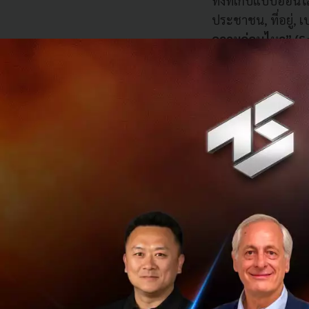
ทั้งที่เก็บแบบออน
ประชาชน, ที่อยู่, เ
ความอ่อนไหว” (Se
พฤติกรรมทางเพศ, 
โดย PDPA ได้ให้สิท
แก้ไข คัดค้านการ
คำร้องขอใช้สิทธิจ
5 เอกสารและแบบฟอร
องค์กรที่ต้องการเ
PDPA โดยควรมีเอกส
เจ้าของข้อมูล (Co
เอกสารและแบบฟอร์
ทำให้อ่านเข้าใจได