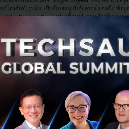
ไลน์และออฟไลน์ ล้วนคือ
“ข้อมูลส่วนบุคคล”
เช่น ชื่อ-นามสกุ
บอร์โทรศัพท์, รูปถ่าย เป็นต้น PDPA ยังคุ้มครองไปจนถึง
“ข้อมูล
nsitive Personal Data
) เช่น เชื้อชาติ, ความคิดเห็นทางกา
ประวัติอาชญากรรม หรือข้อมูลสุขภาพ
ธิกับเจ้าของข้อมูลอย่างครอบคลุม เช่น การได้รับแจ้งว่าจะมีก
จัดเก็บ การระงับใช้ ไปจนถึงการขอลบข้อมูล โดย PDPA กำห
ากเจ้าของข้อมูลภายใน 30 วัน
์มต่างๆ ที่ทุกธุรกิจต้องเตรียม
ก็บหรือใช้ประโยชน์ใดๆ จากข้อมูลส่วนบุคคล จำเป็นต้องดำเน
ารและแบบฟอร์มต่างๆ เพื่อแจ้งวัตถุประสงค์ ขอ
ความยินยอม
nsent)
รวมไปถึงเตรียมช่องทางให้เจ้าของข้อมูลสามารถใช้สิทธ
มเหล่านี้จะสามารถทำผ่านกระดาษหรือระบบออนไลน์ก็ได้ สิ่
้ง่าย ไม่ก่อให้เกิดความเข้าใจผิด และปราศจากนัยแอบแฝงโดยเ