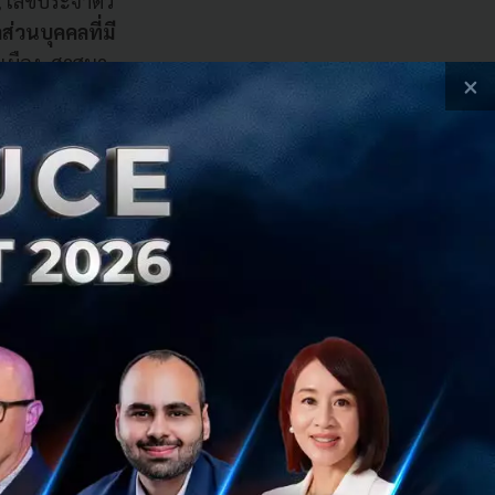
ล, เลขประจำตัว
ส่วนบุคคลที่มี
รเมือง, ศาสนา,
×
ารเก็บข้อมูล สามารถ
นดระยะในการทำตาม
ินการตามหลักของ
การเก็บข้อมูลจาก
ิตาม PDPA ได้ โดย
งสำคัญคือการต้อง
งื่อนไขอื่นๆ แบบ