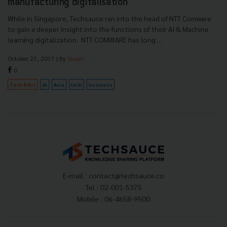
manufacturing digitalisation
While in Singapore, Techsauce ran into the head of NTT Comware
to gain a deeper insight into the functions of their AI & Machine
learning digitalization. NTT COMWARE has long ...
October 27, 2017
| By
Susan
0
Tech & Biz
AI
Asia
tech
business
E-mail :
contact@techsauce.co
Tel : 02-001-5375
Mobile : 06-4658-9500