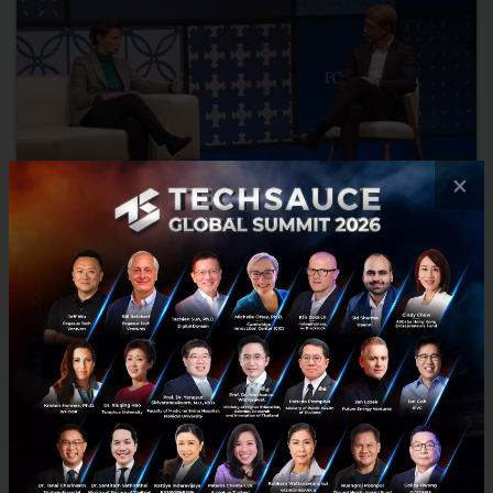
×
From War to Tech: Serbia’s Story
At the Web Summit 2018, Prime Minister of Serbia, Ms. Ana Brnabic
discussed with Mr. Markus Preiss of ARD German TV, about Serbia’s
development over the years. Having a sharp focus...
November 28, 2018
| By
wendy
4
Tech & Biz
Serbia
Web Summit
Digitalisation
Featured Article