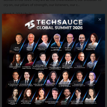
cry on, our pillars of strength, our listeners, our c...
March 8, 2019
| By
Techsauce Team
×
20
Tech & Biz
startup
women in tech
Inspirational SEA 8
International Women's Day