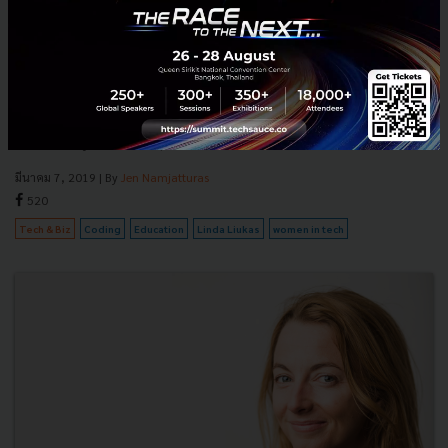
เตรียมทักษะแห่งอนาคตเมื่อถึงยุค AI เรียนเขียน Code ง่ายๆ ผ่าน
หนังสือภาพกับ Linda Liukas
เราอาศัยอยู่ในโลกที่ขับเคลื่อนด้วยเทคโนโลยีที่พัฒนาแบบก้าวกระโดด ปฎิ
เสธไม่ได้ว่ามันเข้ามาปฏิวัติชีวิตประจำวัน และกระทบแทบทุกสายอาชีพ
สิ่งที่ได้เรียนรู้ในวันนี้ วันพรุ่งนี้อาจใช้ไม่...
มีนาคม 7, 2019
| By
Jen Namjatturas
520
Tech & Biz
Coding
Education
Linda Liukas
women in tech