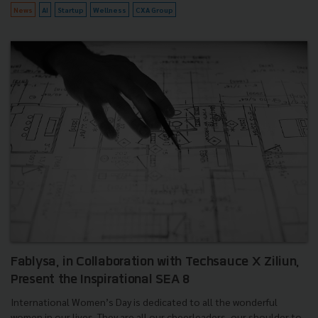
News
AI
Startup
Wellness
CXA Group
Fablysa, in Collaboration with Techsauce X Ziliun,
Present the Inspirational SEA 8
International Women’s Day is dedicated to all the wonderful
women in our lives. They are all our cheerleaders, our shoulder to