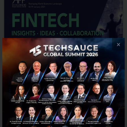
×
The 14th Asian Financial Forum - Reshape World
Economic Landscape
As the COVID-19 pandemic drives change across the world, the
financial industry has been far from immune. The steady march of
digitalization which had been reshaping the global fin...
January 6, 2021
| By
Techsauce Team
426