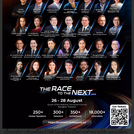
News
ETDA
hackathon
etda-sandbox
hackathon-finding-the-best-enabler
ETDA เตรียมจัดงาน Open ETDA Sandbox “เปิดบ้าน แชร์ไอ
เดีย ร่วมสร้างนวัตกรรมสู่ชีวิตดิจิทัล” 21 ก.ย.นี้
“เปิดบ้าน แชร์ไอเดีย ร่วมสร้างนวัตกรรมสู่ชีวิตดิจิทัล” นำทัพผู้บริหารที่อยู่
เบื้องหลังการขับเคลื่อน ETDA Sandbox เปิดบ้านทำความรู้จัก แลกเปลี่ยน