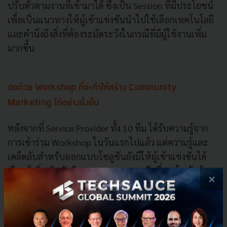
ปรับตัวตามงานที่เข้ามาได้ ซึ่งเป็น Session ที่มีประโยชน์
เพื่อเป็นแนวทางให้ผู้เข้าแข่งขันนำไปใช้เลือกเทคโนโลยี
และคำนึงถึงสิ่งที่ต้องระมัดระวังในกรณีที่มีผู้ใช้งานเพิ่ม
มากขึ้น
ต่อด้วย Workshop ที่จะทำให้สร้าง Community
Marketing ได้อย่างยั่งยืน
หลังจากที่ Service Provider ทั้ง 10 ทีม ได้รับความรู้จาก
การเข้าร่วม Workshop ในวันแรกไปแล้ว แต่ความรู้และ
เคล็ดลับสำหรับออกแบบโซลูชันยังมีให้ผู้เข้าแข่งขันได้
เรียนรู้เพิ่มเติมกับกิจกรรม Workshop วันที่สองในหัวข้อ
×
B2B strategy to grow your business โดย คุณชาล เจริญ
พันธ์, ประธานเจ้าหน้าที่ฝ่ายกลยุทธ์, บริษัท เทคซอส
มีเดีย จำกัด