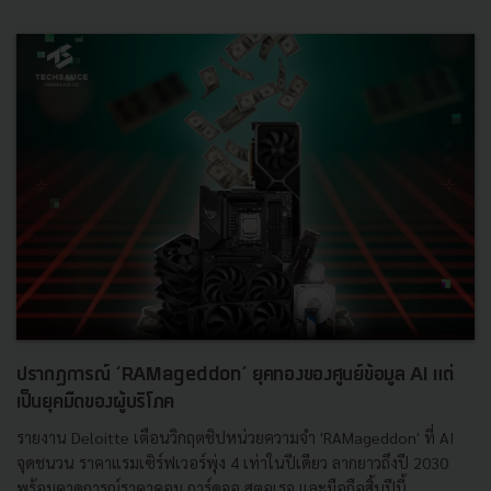
ปรากฏการณ์ ‘RAMageddon’ ยุคทองของศูนย์ข้อมูล AI แต่
เป็นยุคมืดของผู้บริโภค
รายงาน Deloitte เตือนวิกฤตชิปหน่วยความจำ 'RAMageddon' ที่ AI
จุดชนวน ราคาแรมเซิร์ฟเวอร์พุ่ง 4 เท่าในปีเดียว ลากยาวถึงปี 2030
พร้อมคาดการณ์ราคาคอม การ์ดจอ สตอเรจ และมือถือสิ้นปีนี้...