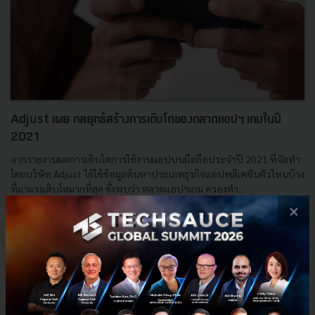
Adjust เผย กลยุทธ์สร้างการเติบโตของตลาดแอปฯ เกมในปี
2021
จากรายงานผลการเติบโตการใช้งานแอปบนมือถือประจำปี 2021 ที่จัดทำ
โดยบริษัท Adjust ได้ใช้ข้อมูลค้นหาประเภทธุรกิจแอปพลิเคชันตัวไหนบ้าง
ที่มาแรงเติบโตมากที่สุด ซึ่งพบว่า ตลาดแอปฯเกม ครองตำ...
×
มิถุนายน 24, 2021
| By
Techsauce Team
19
PR News
adjust
ตลาดแอปฯเกม
game-streaming