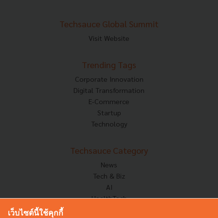
Techsauce Global Summit
Visit Website
Trending Tags
Corporate Innovation
Digital Transformation
E-Commerce
Startup
Technology
Techsauce Category
News
Tech & Biz
AI
HealthTech
Exec Insight
เว็บไซต์นี้ใช้คุกกี้