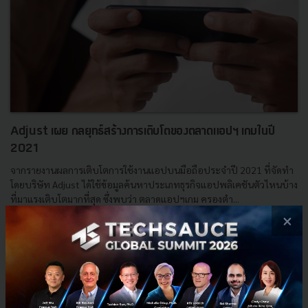
Adjust เผย กลยุทธ์สร้างการเติบโตของตลาดแอปฯ เกมในปี
2021
จากรายงานผลการเติบโตการใช้งานแอปบนมือถือประจำปี 2021 ที่จัดทำ
โดยบริษัท Adjust ได้ใช้ข้อมูลค้นหาประเภทธุรกิจแอปพลิเคชันตัวไหนบ้าง
ที่มาแรงเติบโตมากที่สุด ซึ่งพบว่า ตลาดแอปฯเกม ครองตำ...
×
มิถุนายน 24, 2021
| By
Techsauce Team
19
PR News
adjust
ตลาดแอปฯเกม
game-streaming